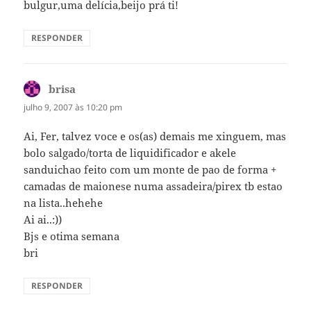
bulgur,uma delícia,beijo prá ti!
RESPONDER
brisa
disse:
julho 9, 2007 às 10:20 pm
Ai, Fer, talvez voce e os(as) demais me xinguem, mas
bolo salgado/torta de liquidificador e akele
sanduichao feito com um monte de pao de forma +
camadas de maionese numa assadeira/pirex tb estao
na lista..hehehe
Ai ai..:))
Bjs e otima semana
bri
RESPONDER