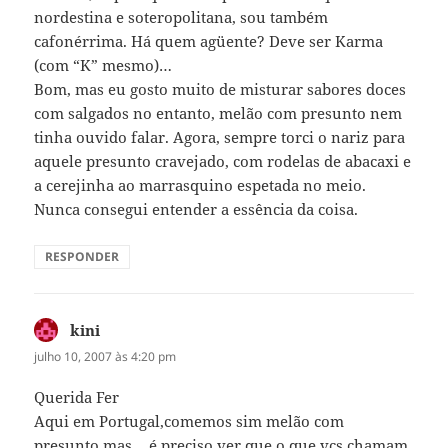
nordestina e soteropolitana, sou também
cafonérrima. Há quem agüente? Deve ser Karma
(com “K” mesmo)…
Bom, mas eu gosto muito de misturar sabores doces
com salgados no entanto, melão com presunto nem
tinha ouvido falar. Agora, sempre torci o nariz para
aquele presunto cravejado, com rodelas de abacaxi e
a cerejinha ao marrasquino espetada no meio.
Nunca consegui entender a essência da coisa.
RESPONDER
kini
disse:
julho 10, 2007 às 4:20 pm
Querida Fer
Aqui em Portugal,comemos sim melão com
presunto,mas….é preciso ver que o que vcs chamam