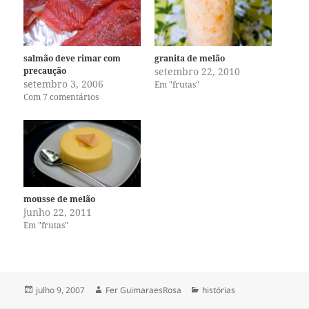
salmão deve rimar com
granita de melão
precaução
setembro 22, 2010
setembro 3, 2006
Em "frutas"
Com 7 comentários
mousse de melão
junho 22, 2011
Em "frutas"
Publicado
Autor
Categorias
julho 9, 2007
Fer GuimaraesRosa
histórias
em