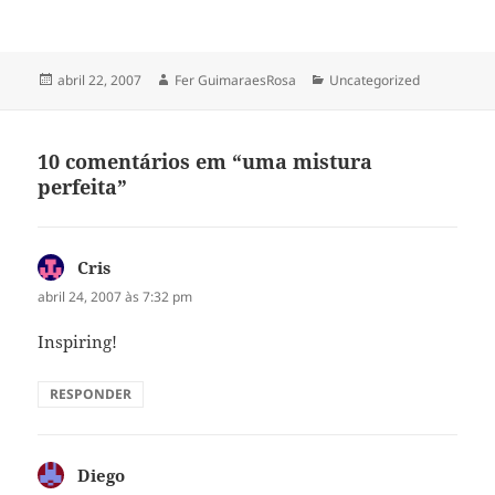
Publicado
Autor
Categorias
abril 22, 2007
Fer GuimaraesRosa
Uncategorized
em
10 comentários em “uma mistura
perfeita”
Cris
disse:
abril 24, 2007 às 7:32 pm
Inspiring!
RESPONDER
Diego
disse: