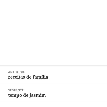
Navegação
ANTERIOR
de
receitas de família
Post
Post
anterior:
SEGUINTE
tempo de jasmim
Próximo
post: