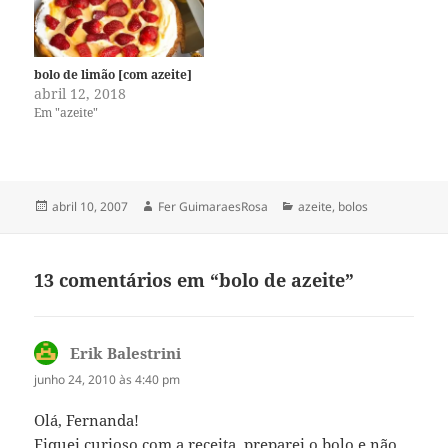
bolo de limão [com azeite]
abril 12, 2018
Em "azeite"
Publicado
Autor
Categorias
abril 10, 2007
Fer GuimaraesRosa
azeite
,
bolos
em
13 comentários em “bolo de azeite”
Erik Balestrini
disse:
junho 24, 2010 às 4:40 pm
Olá, Fernanda!
Fiquei curioso com a receita, preparei o bolo e não