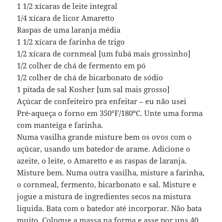
1 1/2 xícaras de leite integral
1/4 xícara de licor Amaretto
Raspas de uma laranja média
1 1/2 xícara de farinha de trigo
1/2 xícara de cornmeal [um fubá mais grossinho]
1/2 colher de chá de fermento em pó
1/2 colher de chá de bicarbonato de sódio
1 pitada de sal Kosher [um sal mais grosso]
Açúcar de confeiteiro pra enfeitar – eu não usei
Pré-aqueça o forno em 350°F/180ºC. Unte uma forma
com manteiga e farinha.
Numa vasilha grande misture bem os ovos com o
açúcar, usando um batedor de arame. Adicione o
azeite, o leite, o Amaretto e as raspas de laranja.
Misture bem. Numa outra vasilha, misture a farinha,
o cornmeal, fermento, bicarbonato e sal. Misture e
jogue a mistura de ingredientes secos na mistura
liquida. Bata com o batedor até incorporar. Não bata
muito. Coloque a massa na forma e asse por uns 40