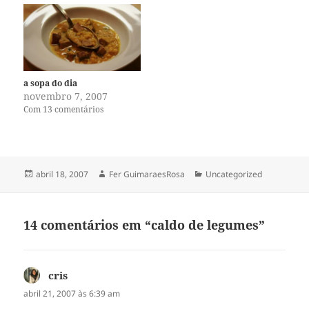
a sopa do dia
novembro 7, 2007
Com 13 comentários
Publicado
Autor
Categorias
abril 18, 2007
Fer GuimaraesRosa
Uncategorized
em
14 comentários em “caldo de legumes”
cris
disse:
abril 21, 2007 às 6:39 am