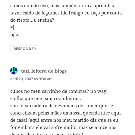
cubos eu não uso, mas também nunca aprendi a
fazer caldo de legumes (de frango eu faço por conta
do risoto…). ensina?
=]
bjks
RESPONDER
tati, leitora de blogs
disse:
abril 20, 2007 às 9:38 am
cubos no meu carrinho de compras? no way!
e olha que nem sou cozinheira…
sou idealizadeira de devaneios de comer que se
concretizam pelas mãos da nossa querida nice aqui
de casa! (aqui entre nós meu marido diz que se eu
for embora ele vai sofre muito, mas se a nice nos
deixar ele não vai resistir! hihihi)