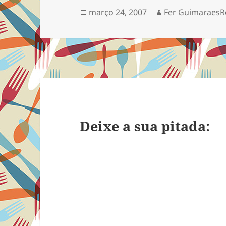
Publicado
Autor
março 24, 2007
Fer GuimaraesR
em
Deixe a sua pitada: