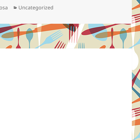
Categorias
osa
Uncategorized