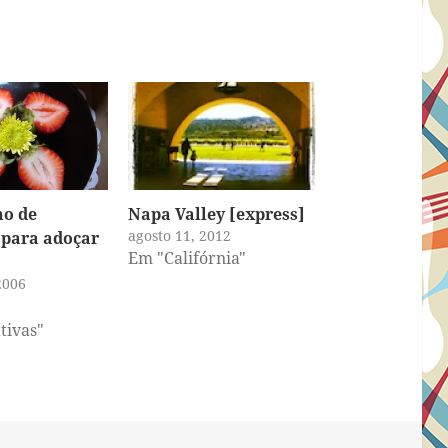
ho de
Napa Valley [express]
agosto 11, 2012
 para adoçar
Em "Califórnia"
2006
ivas"