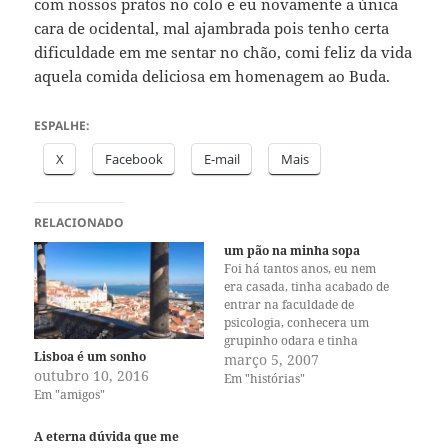
com nossos pratos no colo e eu novamente a única
cara de ocidental, mal ajambrada pois tenho certa
dificuldade em me sentar no chão, comi feliz da vida
aquela comida deliciosa em homenagem ao Buda.
ESPALHE:
X
Facebook
E-mail
Mais
RELACIONADO
um pão na minha sopa
Foi há tantos anos, eu nem
era casada, tinha acabado de
entrar na faculdade de
psicologia, conhecera um
grupinho odara e tinha
Lisboa é um sonho
iniciado uma daquelas
março 5, 2007
outubro 10, 2016
terapias inovadoras e
Em "histórias"
Em "amigos"
alternativas que abundavam
na época. Essa era importada
da Califórnia e chamava-se
A eterna dúvida que me