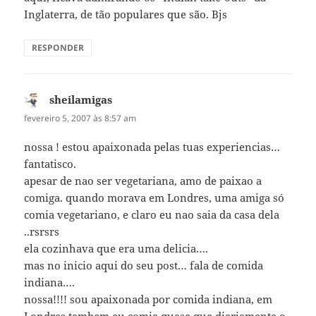
Inglaterra, de tão populares que são. Bjs
RESPONDER
sheilamigas
disse:
fevereiro 5, 2007 às 8:57 am
nossa ! estou apaixonada pelas tuas experiencias…
fantatisco.
apesar de nao ser vegetariana, amo de paixao a
comiga. quando morava em Londres, uma amiga só
comia vegetariano, e claro eu nao saia da casa dela
..rsrsrs
ela cozinhava que era uma delicia….
mas no inicio aqui do seu post… fala de comida
indiana….
nossa!!!! sou apaixonada por comida indiana, em
Londres tambem eu comia quase que diariamente o