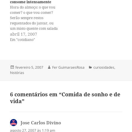
Fisher-Hoffman. No primeiro
consome intensamente
dia me senti incrivelmente
Hora do almoço: o que vou
perdida e no…
comer? o que vou comer?
Serão sempre restos
requentados do jantar, ou
um misto quente com salada
de folhas, tomates, algo fácil.
abril 17, 2007
Eu tento comer bem no
Em "cotidiano"
almoço, porque sinto que
preciso—além de forrar o
bucho pra não ficar
esfomeada durante a tarde
e…
Publicado
Autor
Categorias
fevereiro 5, 2007
Fer GuimaraesRosa
curiosidades
,
em
histórias
6 comentários em “Comida de sonho e de
vida”
Jose Carlos Divino
disse:
agosto 27, 2007 às 1:19 pm