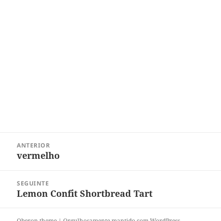
Navegação
ANTERIOR
de
vermelho
Post
Post
anterior:
SEGUINTE
Lemon Confit Shortbread Tart
Próximo
post:
Oberon theme
|
Orgulhosamente mantido com WordPress