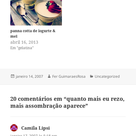
panna cotta de iogurte &
mel
abril 16, 2013
Em "gelatina"
Publicado
Autor
Categorias
janeiro 14, 2007
Fer GuimaraesRosa
Uncategorized
em
20 comentários em “quanto mais eu rezo,
mais assombração aparece”
Camila Lipsi
disse:
janeiro 17, 2007 às 5:18 pm