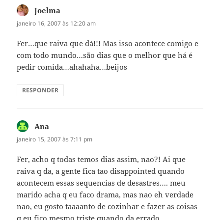
Joelma
disse:
janeiro 16, 2007 às 12:20 am
Fer…que raiva que dá!!! Mas isso acontece comigo e
com todo mundo…são dias que o melhor que há é
pedir comida…ahahaha…beijos
RESPONDER
Ana
disse:
janeiro 15, 2007 às 7:11 pm
Fer, acho q todas temos dias assim, nao?! Ai que
raiva q da, a gente fica tao disappointed quando
acontecem essas sequencias de desastres…. meu
marido acha q eu faco drama, mas nao eh verdade
nao, eu gosto taaaanto de cozinhar e fazer as coisas
q eu fico mesmo triste quando da errado…