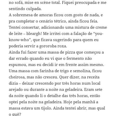
no sofá, mise en scène total. Fiquei preocupada e me
sentindo culpada.
A sobremesa de amoras ficou com gosto de nada, e
pra completar o cenário tétrico, ainda ficou feia.
Tentei consertar, adicionando uma mistura de creme
de leite – bleargh! Me irritei com a falação de “you-
know-who”, que ficava sugerindo para quem eu
poderia servir a gororoba roxa.
Ainda fui fazer uma massa de pizza que começou a
dar errado quando eu vi que o fermento não
espumou, mas eu decidi ir em frente assim mesmo.
Uma massa com farinha de trigo e semolina, ficou
cheirosa, mas não cresceu. Quer dizer, na receita
dizia – deixar crescendo por três horas num local
arejado ou durante a noite na geladeira. Eram sete
da noite quando li o detalhe das três horas, então
optei pela noite na geladeira. Hoje pela manhã a
massa estava um tijolo. Ainda tentei abrir, mas qual
o quê?