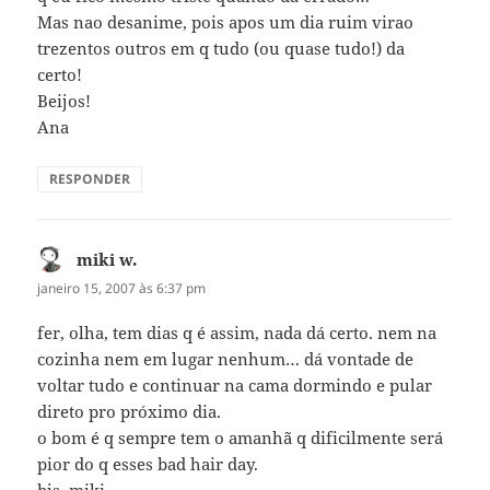
Mas nao desanime, pois apos um dia ruim virao
trezentos outros em q tudo (ou quase tudo!) da
certo!
Beijos!
Ana
RESPONDER
miki w.
disse:
janeiro 15, 2007 às 6:37 pm
fer, olha, tem dias q é assim, nada dá certo. nem na
cozinha nem em lugar nenhum… dá vontade de
voltar tudo e continuar na cama dormindo e pular
direto pro próximo dia.
o bom é q sempre tem o amanhã q dificilmente será
pior do q esses bad hair day.