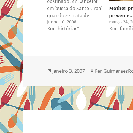
obstinado Sir Lancelot
Mother pr
em busca do Santo Graal
presents
quando se trata de
março 24, 2
junho 16, 2008
encontrar a pizza
Em "famíli
Em "histórias"
perfeita, ou a melhor
pizza de Sacramento.
Há anos ele busca por
esse tesouro escondido
em alguma esquina de
algum bairro da capital
Publicado
Autor
janeiro 3, 2007
Fer GuimaraesR
do estado da Califórnia.
em
Já fomos…