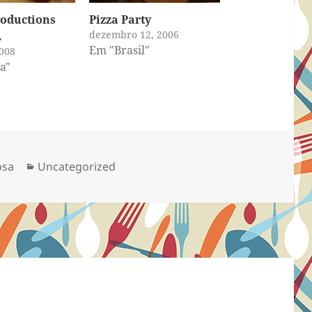
oductions
Pizza Party
dezembro 12, 2006
…
Em "Brasil"
008
a"
Categorias
osa
Uncategorized