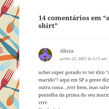
14 comentários em “al
shirt”
Alicia
disse:
junho 22, 2007 às 6:12 am
achei super gozado vc ter dito
marido”! aqui em SP a gente di
outra coisa…rrrr bem, mas talve
pentelha da prima do seu mari
rrrr