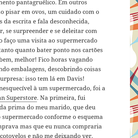
ento pantagruélico. Em outros
oso pisar em ovos, um cuidado com o
os da escrita e fala desconhecida,
, se surpreender e se deleitar com
o faço uma visita ao supermercado
tanto quanto bater ponto nos cartões
o bem, melhor! Fico horas vagando
endo embalagens, descobrindo coisas
urpresa: isso tem lá em Davis!
inesquecível à um supermercado, foi a
an Superstore
. Na primeira, fui
da prima do meu marido, que deu
lo supermercado conforme o esquema
comprava mas que eu nunca compraria
 cotovelos e não me deixando ver,