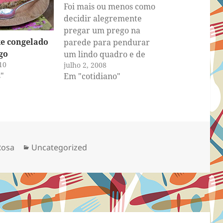
Foi mais ou menos como
decidir alegremente
pregar um prego na
e congelado
parede para pendurar
go
um lindo quadro e de
10
julho 2, 2008
repente ver que a
"
Em "cotidiano"
parede tinha furos e
precisava de massa pra
remendar aqui e ali, e
depois perceber que
precisava de pintura e
logo em seguida sacar
Categorias
Rosa
Uncategorized
que a situação…