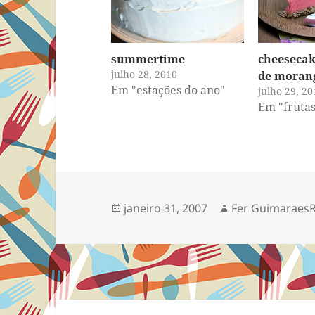
summertime
cheesecak
julho 28, 2010
de moran
Em "estações do ano"
julho 29, 20
Em "frutas
Publicado
Autor
janeiro 31, 2007
Fer Guimaraes
em