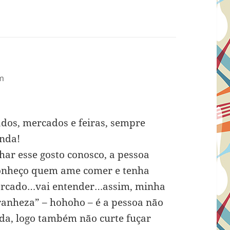
am
os, mercados e feiras, sempre
inda!
har esse gosto conosco, a pessoa
Conheço quem ame comer e tenha
mercado…vai entender…assim, minha
tranheza” – hohoho – é a pessoa não
ida, logo também não curte fuçar