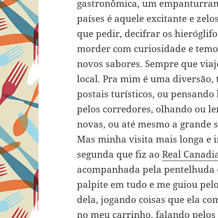
gastronômica, um empanturram
países é aquele excitante e zel
que pedir, decifrar os hieróglif
morder com curiosidade e temor
novos sabores. Sempre que viaj
local. Pra mim é uma diversão, 
postais turísticos, ou pensand
pelos corredores, olhando ou l
novas, ou até mesmo a grande s
Mas minha visita mais longa e 
segunda que fiz ao
Real Canadi
acompanhada pela pentelhuda 
palpite em tudo e me guiou pe
dela, jogando coisas que ela 
no meu carrinho, falando pelos