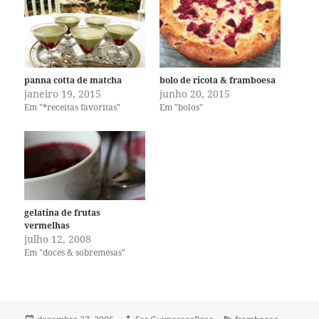
panna cotta de matcha
bolo de ricota & framboesa
janeiro 19, 2015
junho 20, 2015
Em "*receitas favoritas"
Em "bolos"
gelatina de frutas
vermelhas
julho 12, 2008
Em "doces & sobremesas"
Publicado
Autor
Categorias