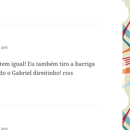
9 am
 tem igual! Eu também tiro a barriga
o o Gabriel direitinho! rsss
2 am