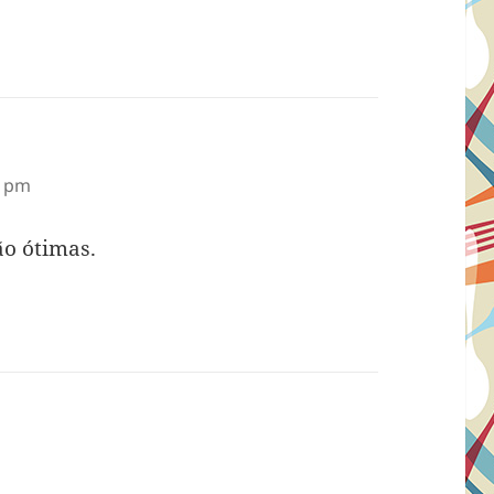
4 pm
ão ótimas.