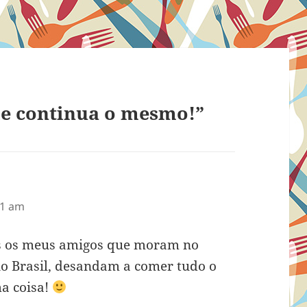
le continua o mesmo!”
01 am
os os meus amigos que moram no
o Brasil, desandam a comer tudo o
ma coisa!