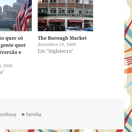
ão quer só
The Borough Market
dezembro 29, 2009
 gente quer
Em "Inglaterra"
iversão e
, 2006
a"
Categorias
aesRosa
família