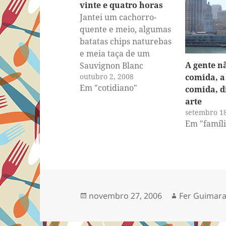
vinte e quatro horas
Jantei um cachorro-
quente e meio, algumas
batatas chips naturebas
e meia taça de um
A gente n
Sauvignon Blanc
outubro 2, 2008
comida, a
neozelandês. Li feliz a
Em "cotidiano"
comida, d
cartinha da Jean e o e-
arte
mail do Moa, arrumei a
setembro 18
cozinha, coloquei meus
Em "famíli
keds fedorentos de
molho na máquina de
lavar, coloquei a roupa
lavada para secar. Subi,
liguei a…
Publicado
Autor
novembro 27, 2006
Fer Guimar
em