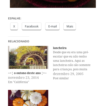
ESPALHE:
X
Facebook
E-mail
Mais
RELACIONADO
lancheira
Desde que eu era uma pré-
escolar que eu não tenho
uma lancheira. Aqui as
lancheiras não são somente
para crianças, pois muita
··÷¦ o outono deste ano ¦÷··
gente leva a sua com o
dezembro 29, 2005
novembro 23, 2014
almoço para o trabalho.
Post similar
Em "Califórnia"
Quando eu trabalhava
período integral, morava tão
perto do meu emprego que ía
almoçar sempre em casa -…