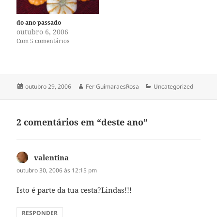
do ano passado
outubro 6, 2006
Com 5 comentários
Publicado
Autor
Categorias
outubro 29, 2006
Fer GuimaraesRosa
Uncategorized
em
2 comentários em “deste ano”
valentina
disse:
outubro 30, 2006 às 12:15 pm
Isto é parte da tua cesta?Lindas!!!
RESPONDER