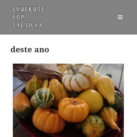
MENU
E
Chucrute com Salsicha
WIDGETS
deste ano