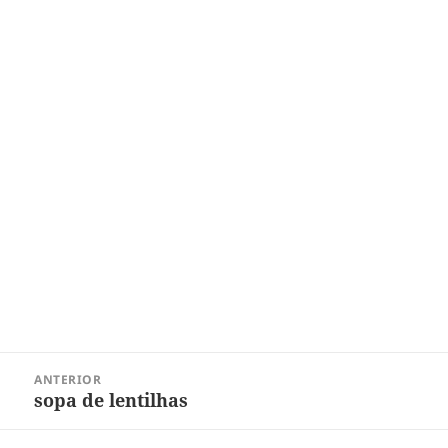
Navegação
ANTERIOR
de
sopa de lentilhas
Post
Post
anterior: