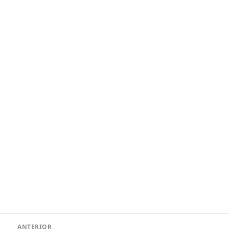
Navegação
ANTERIOR