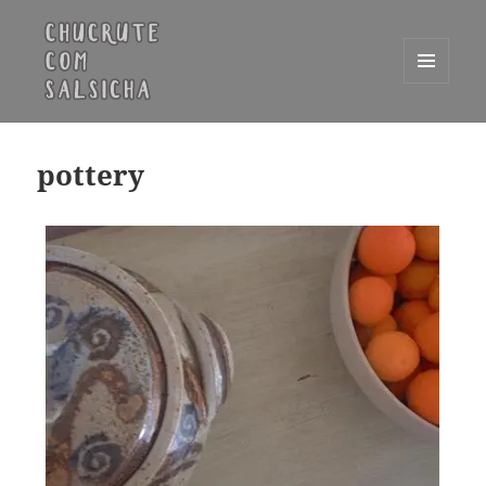
MENU
E
Chucrute com Salsicha
WIDGETS
pottery