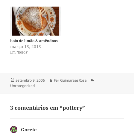
bolo de limão & amêndoas
março 15, 2015
Em "bolos"
Publicado
Autor
Categorias
setembro 9, 2006
Fer GuimaraesRosa
em
Uncategorized
3 comentários em “pottery”
Gorete
disse: