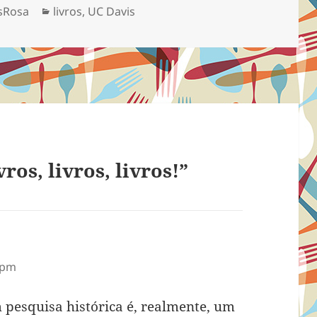
Categorias
sRosa
livros
,
UC Davis
ros, livros, livros!”
 pm
 pesquisa histórica é, realmente, um