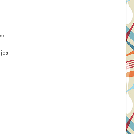
pm
bjos