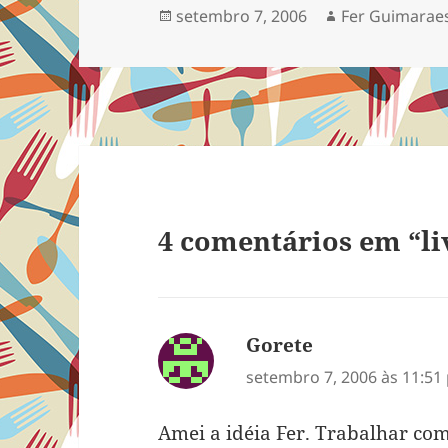
Publicado
Autor
setembro 7, 2006
Fer Guimarae
em
4 comentários em “liv
Gorete
disse:
setembro 7, 2006 às 11:51
Amei a idéia Fer. Trabalhar com