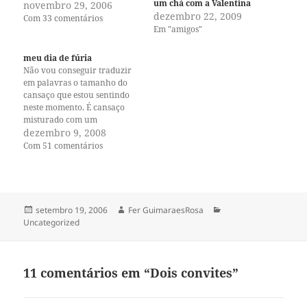
um chá com a Valentina
enfrentar um calorzinho
novembro 29, 2006
dezembro 22, 2009
bem tropical. Bye bye
Com 33 comentários
Em "amigos"
cranberries, Hello mangas e
abacaxis! Com certeza não
vou postar receitas testadas
meu dia de fúria
por mim, mas haverão
Não vou conseguir traduzir
receitas. E…
em palavras o tamanho do
cansaço que estou sentindo
neste momento. É cansaço
misturado com um
sentimento imenso de
dezembro 9, 2008
indignação e desilusão. Vira e
Com 51 comentários
mexe eu observo abusos
sendo praticados por todos os
lados, gente repassando e
surrupiando receitas
desenvolvidas por blogueiros,
Publicado
Autor
Categorias
setembro 19, 2006
Fer GuimaraesRosa
ou copiando conteúdo com…
em
Uncategorized
11 comentários em “Dois convites”