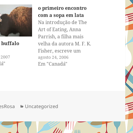
o primeiro encontro
com a sopa em lata
Na introdução de The
Art of Eating, Anna
Parrish, a filha mais
 buffalo
velha da autora M. F. K.
Fisher, escreve um
 2007
agosto 24, 2006
pequeno parágrafo
á"
Em "Canadá"
sobre a sua mão. Ela
conta que seus amigos
ficavam embasbacados
quando jantavam com
ela, pois a mãe servia
coisas simples e boas,
Categorias
esRosa
Uncategorized
como uma prato de…