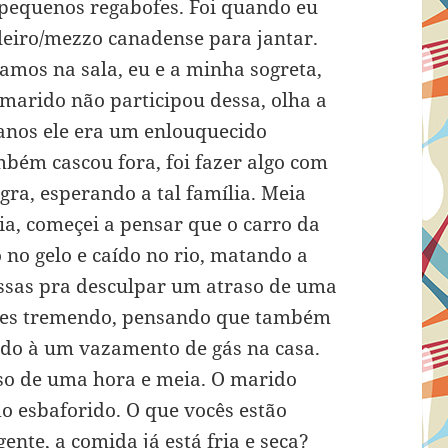
, pequenos regabofes. Foi quando eu
ileiro/mezzo canadense para jantar.
tamos na sala, eu e a minha sogreta,
marido não participou dessa, olha a
 anos ele era um enlouquecido
mbém cascou fora, foi fazer algo com
gra, esperando a tal família. Meia
a, começei a pensar que o carro da
no gelo e caído no rio, matando a
dessas pra desculpar um atraso de uma
deles tremendo, pensando que também
ido à um vazamento de gás na casa.
so de uma hora e meia. O marido
o esbaforido. O que vocês estão
ente, a comida já está fria e seca?