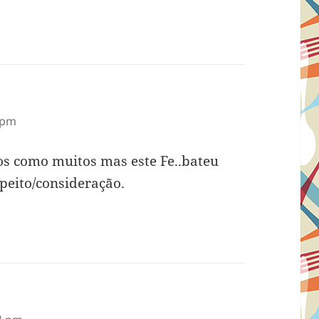
 pm
os como muitos mas este Fe..bateu
speito/consideração.