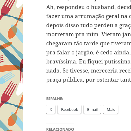
Ah, respondeu o husband, deci
fazer uma arrumação geral na c
depois disso tudo perdeu a gra
morreram pra mim. Vieram janta
chegaram tão tarde que tivera
pra falar o jargão, é cedo aind
bravíssima. Eu fiquei putíssima
nada. Se tivesse, mereceria re
praça pública, por ostentar tan
ESPALHE:
X
Facebook
E-mail
Mais
RELACIONADO