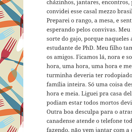
cházinhos, jantares, encontros
convidei esse casal mezzo bras
Preparei o rango, a mesa, e sen
esperando pelos convivas. Meu 
sorte do gajo, porque naqueles
estudante de PhD. Meu filho ta
os amigos. Ficamos lá, nora e so
hora, uma hora, uma hora e mei
turminha deveria ter rodopiado 
família inteira. Só uma coisa 
hora e meia. Liguei pra casa 
podiam estar todos mortos dev
Outra boa desculpa para o atra
canadense atende o telefone tod
fazendo, não vem jantar com a g