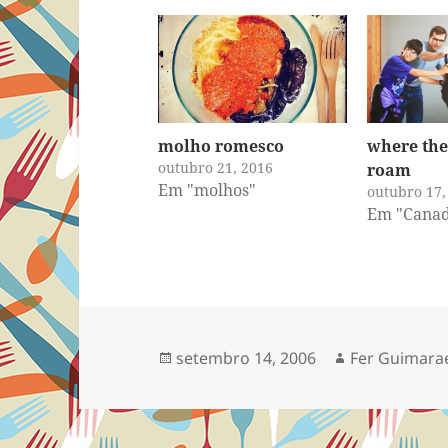
molho romesco
where the
outubro 21, 2016
roam
Em "molhos"
outubro 17,
Em "Canad
Publicado
Autor
setembro 14, 2006
Fer Guimara
em