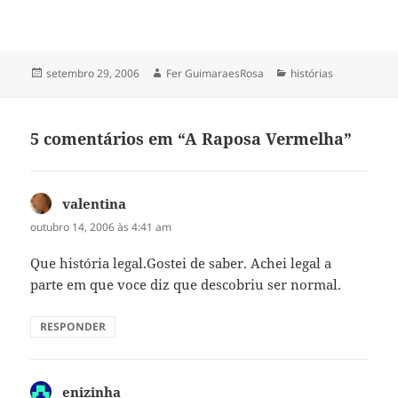
Publicado
Autor
Categorias
setembro 29, 2006
Fer GuimaraesRosa
histórias
em
5 comentários em “A Raposa Vermelha”
valentina
disse:
outubro 14, 2006 às 4:41 am
Que história legal.Gostei de saber. Achei legal a
parte em que voce diz que descobriu ser normal.
RESPONDER
enizinha
disse: