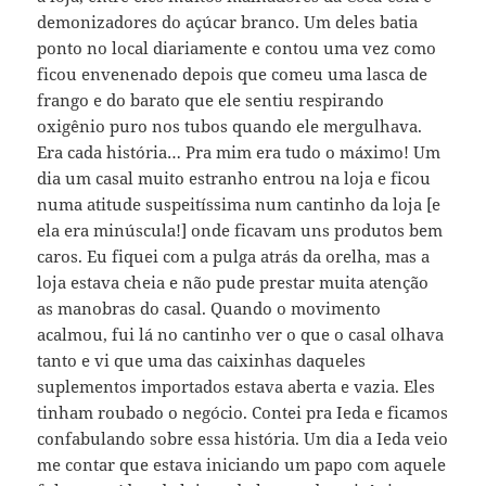
demonizadores do açúcar branco. Um deles batia
ponto no local diariamente e contou uma vez como
ficou envenenado depois que comeu uma lasca de
frango e do barato que ele sentiu respirando
oxigênio puro nos tubos quando ele mergulhava.
Era cada história… Pra mim era tudo o máximo! Um
dia um casal muito estranho entrou na loja e ficou
numa atitude suspeitíssima num cantinho da loja [e
ela era minúscula!] onde ficavam uns produtos bem
caros. Eu fiquei com a pulga atrás da orelha, mas a
loja estava cheia e não pude prestar muita atenção
as manobras do casal. Quando o movimento
acalmou, fui lá no cantinho ver o que o casal olhava
tanto e vi que uma das caixinhas daqueles
suplementos importados estava aberta e vazia. Eles
tinham roubado o negócio. Contei pra Ieda e ficamos
confabulando sobre essa história. Um dia a Ieda veio
me contar que estava iniciando um papo com aquele