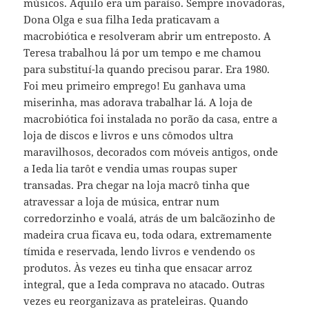
músicos. Aquilo era um paraíso. Sempre inovadoras,
Dona Olga e sua filha Ieda praticavam a
macrobiótica e resolveram abrir um entreposto. A
Teresa trabalhou lá por um tempo e me chamou
para substituí-la quando precisou parar. Era 1980.
Foi meu primeiro emprego! Eu ganhava uma
miserinha, mas adorava trabalhar lá. A loja de
macrobiótica foi instalada no porão da casa, entre a
loja de discos e livros e uns cômodos ultra
maravilhosos, decorados com móveis antigos, onde
a Ieda lia tarôt e vendia umas roupas super
transadas. Pra chegar na loja macrô tinha que
atravessar a loja de música, entrar num
corredorzinho e voalá, atrás de um balcãozinho de
madeira crua ficava eu, toda odara, extremamente
tímida e reservada, lendo livros e vendendo os
produtos. Às vezes eu tinha que ensacar arroz
integral, que a Ieda comprava no atacado. Outras
vezes eu reorganizava as prateleiras. Quando