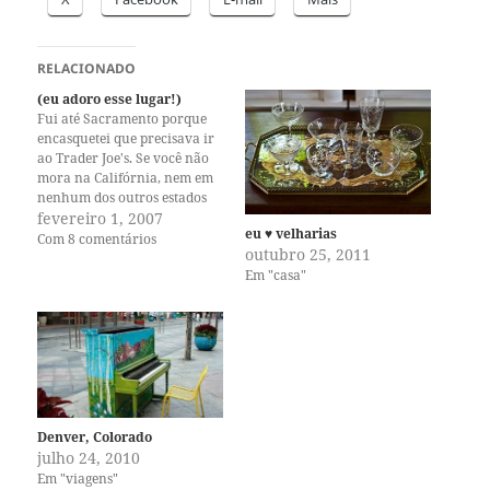
RELACIONADO
(eu adoro esse lugar!)
Fui até Sacramento porque
encasquetei que precisava ir
ao Trader Joe's. Se você não
mora na Califórnia, nem em
nenhum dos outros estados
com a sorte de ter uma das
fevereiro 1, 2007
eu ♥ velharias
lojas dessa rede, vai precisar
Com 8 comentários
outubro 25, 2011
primeiro entender o que
Em "casa"
significa fazer compras lá. É
uma experiência única,
diferente da que…
Denver, Colorado
julho 24, 2010
Em "viagens"