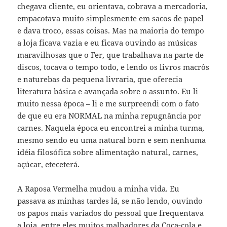
chegava cliente, eu orientava, cobrava a mercadoria,
empacotava muito simplesmente em sacos de papel
e dava troco, essas coisas. Mas na maioria do tempo
a loja ficava vazia e eu ficava ouvindo as músicas
maravilhosas que o Fer, que trabalhava na parte de
discos, tocava o tempo todo, e lendo os livros macrôs
e naturebas da pequena livraria, que oferecia
literatura básica e avançada sobre o assunto. Eu li
muito nessa época – li e me surpreendi com o fato
de que eu era NORMAL na minha repugnância por
carnes. Naquela época eu encontrei a minha turma,
mesmo sendo eu uma natural born e sem nenhuma
idéia filosófica sobre alimentação natural, carnes,
açúcar, eteceterá.
A Raposa Vermelha mudou a minha vida. Eu
passava as minhas tardes lá, se não lendo, ouvindo
os papos mais variados do pessoal que frequentava
a loja, entre eles muitos malhadores da Coca-cola e