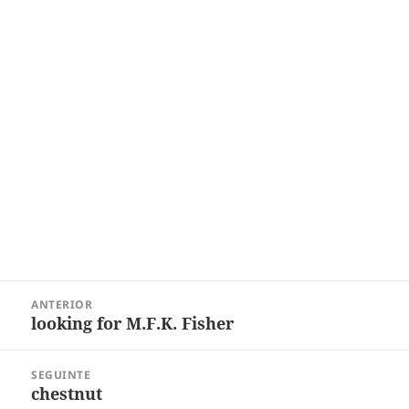
Navegação
ANTERIOR
de
looking for M.F.K. Fisher
Post
Post
anterior:
SEGUINTE
chestnut
Próximo