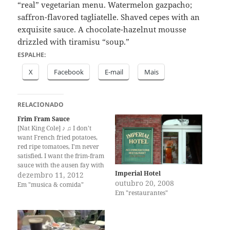
“real” vegetarian menu. Watermelon gazpacho;
saffron-flavored tagliatelle. Shaved cepes with an
exquisite sauce. A chocolate-hazelnut mousse
drizzled with tiramisu “soup.”
ESPALHE:
X
Facebook
E-mail
Mais
RELACIONADO
Frim Fram Sauce
[Nat King Cole] ♪ ♫ I don't
want French fried potatoes,
red ripe tomatoes, I'm never
satisfied. I want the frim-fram
sauce with the ausen fay with
Imperial Hotel
chafafah on the side. I don't
dezembro 11, 2012
outubro 20, 2008
want pork chops and bacon,
Em "musica & comida"
Em "restaurantes"
that won't awaken my
appetite inside. I want the
frim-fram sauce with…