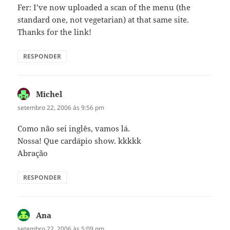
Fer: I’ve now uploaded a scan of the menu (the
standard one, not vegetarian) at that same site.
Thanks for the link!
RESPONDER
Michel
disse:
setembro 22, 2006 às 9:56 pm
Como não sei inglês, vamos lá.
Nossa! Que cardápio show. kkkkk
Abração
RESPONDER
Ana
disse:
setembro 22, 2006 às 5:09 pm