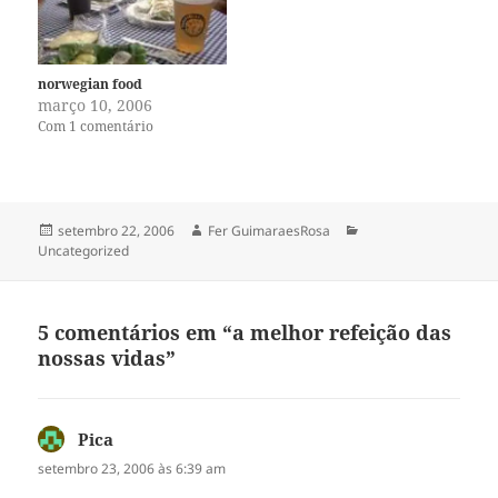
norwegian food
março 10, 2006
Com 1 comentário
Publicado
Autor
Categorias
setembro 22, 2006
Fer GuimaraesRosa
em
Uncategorized
5 comentários em “a melhor refeição das
nossas vidas”
Pica
disse:
setembro 23, 2006 às 6:39 am