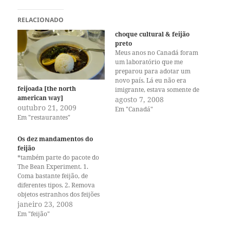
RELACIONADO
choque cultural & feijão
preto
Meus anos no Canadá foram
um laboratório que me
preparou para adotar um
novo país. Lá eu não era
feijoada [the north
imigrante, estava somente de
american way]
passagem, mas mesmo assim
agosto 7, 2008
outubro 21, 2009
inicialmente passei por todos
Em "Canadá"
Em "restaurantes"
os processos de adaptação
necessários para me integrar
a uma vida nova, com clima
Os dez mandamentos do
novo, língua nova, elementos
feijão
culturais…
*também parte do pacote do
The Bean Experiment. 1.
Coma bastante feijão, de
diferentes tipos. 2. Remova
objetos estranhos dos feijões
—pedras, galhinhos, folhas,
janeiro 23, 2008
grãos quebrados, murchos,
Em "feijão"
furados ou descoloridos. Só