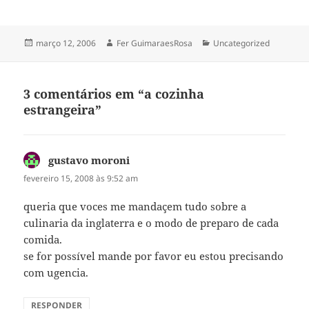
os bonitos e inteiros devem ir
para a panela. 3. Seja
precavido. Planeje suas
refeições para poder calcular
Publicado
Autor
Categorias
março 12, 2006
Fer GuimaraesRosa
Uncategorized
o tempo…
em
3 comentários em “a cozinha
estrangeira”
gustavo moroni
disse:
fevereiro 15, 2008 às 9:52 am
queria que voces me mandaçem tudo sobre a
culinaria da inglaterra e o modo de preparo de cada
comida.
se for possível mande por favor eu estou precisando
com ugencia.
RESPONDER