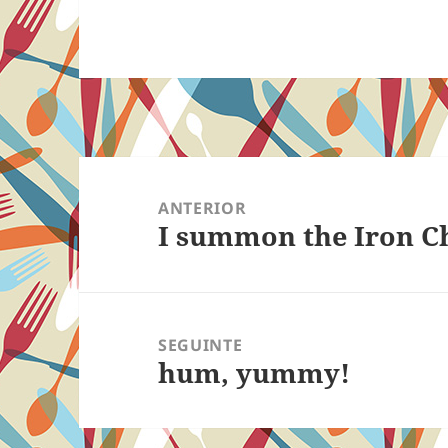
Navegação
de
ANTERIOR
I summon the Iron C
Post
Post
anterior:
SEGUINTE
hum, yummy!
Próximo
post: