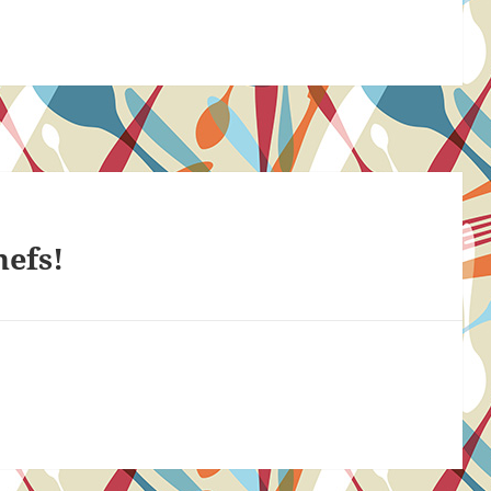
hefs!