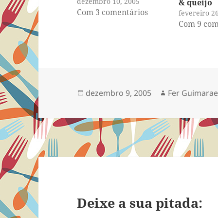
dezembro 10, 2005
& queijo
Com 3 comentários
fevereiro 2
Com 9 com
Publicado
Autor
dezembro 9, 2005
Fer Guimara
em
Deixe a sua pitada: