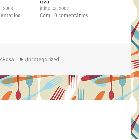
uva
6, 2008
julho 23, 2007
entários
Com 10 comentários
Categorias
esRosa
Uncategorized