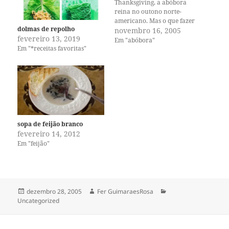
Thanksgiving, a abóbora
reina no outono norte-
americano. Mas o que fazer
dolmas de repolho
com elas, nas suas mais
novembro 16, 2005
fevereiro 13, 2019
variadas formas, sabores e
Em "abóbora"
Em "*receitas favoritas"
cores? Bem, aquela abóbora
típica, carruagem de
Cinderela, que usamos para
fazer jack-o-lanterns, eu
transformo em sopas. Uma
americana que nem cozinha
[ironia]…
sopa de feijão branco
fevereiro 14, 2012
Em "feijão"
Publicado
Autor
Categorias
dezembro 28, 2005
Fer GuimaraesRosa
em
Uncategorized