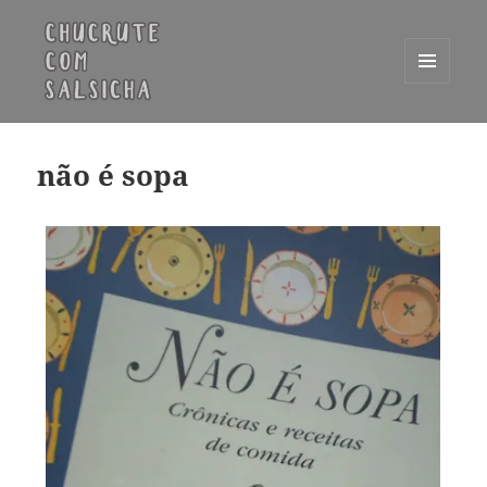
MENU
E
Chucrute com Salsicha
WIDGETS
não é sopa