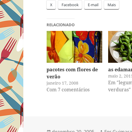
X
Facebook
E-mail
Mais
RELACIONADO
pacotes com flores de
as edama
maio 2, 201
verão
Em "legum
janeiro 17, 2008
Com 7 comentários
verduras"
Publicado
Autor
dezembro 20, 2005
Fer Guimar