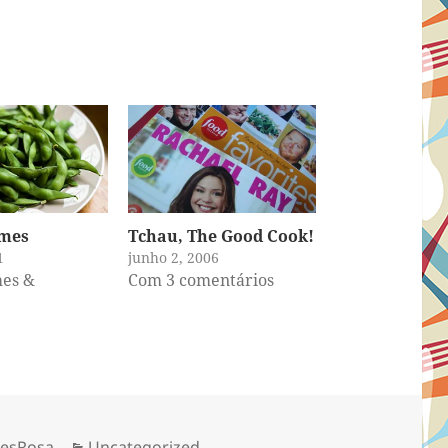
mes
Tchau, The Good Cook!
1
junho 2, 2006
es &
Com 3 comentários
Categorias
aesRosa
Uncategorized