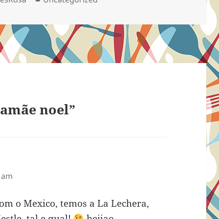
mamãe noel”
2 am
om o Mexico, temos a La Lechera,
stle, tal e qual!
beijao,