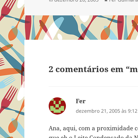
em
2 comentários em “
Fer
disse:
dezembro 21, 2005 às 9:1
Ana, aqui, com a proximidade c
que eh o Leite Condensado da Ne