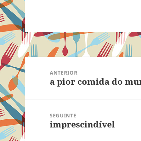
Navegação
de
ANTERIOR
a pior comida do m
Post
Post
anterior:
SEGUINTE
imprescindível
Próximo
post: