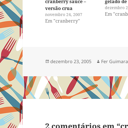
cranberry sauce –
gelado de
dezembro 2
versão crua
Em "cranb
novembro 24, 2007
Em "cranberry"
Publicado
Autor
dezembro 23, 2005
Fer Guimar
em
2 comentários em “c