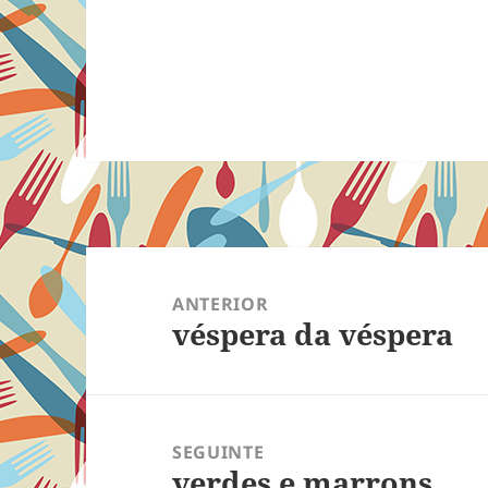
Navegação
de
ANTERIOR
véspera da véspera
Post
Post
anterior:
SEGUINTE
verdes e marrons
Próximo