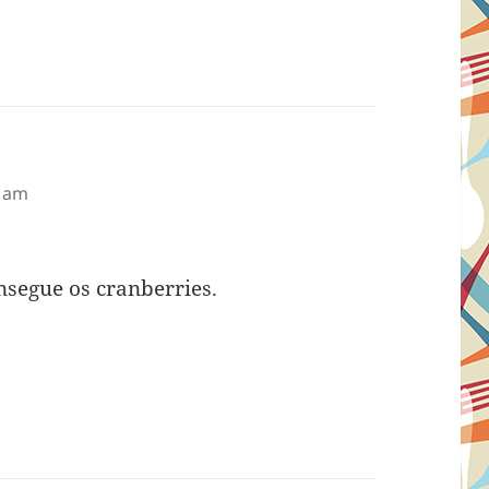
1 am
segue os cranberries.