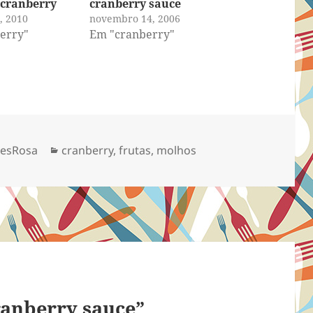
 cranberry
cranberry sauce
, 2010
novembro 14, 2006
erry"
Em "cranberry"
Categorias
aesRosa
cranberry
,
frutas
,
molhos
ranberry sauce”