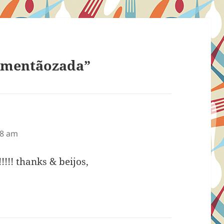
imentãozada”
38 am
!!!! thanks & beijos,