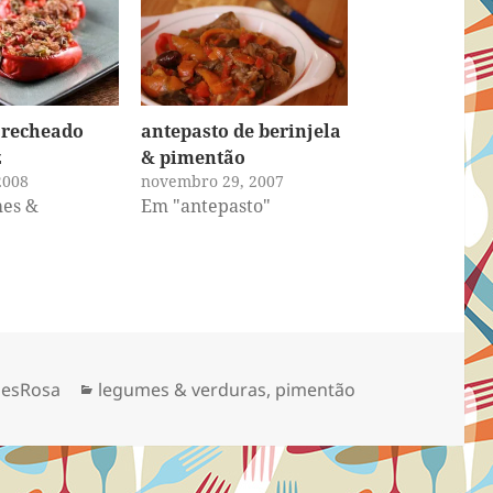
 recheado
antepasto de berinjela
z
& pimentão
2008
novembro 29, 2007
es &
Em "antepasto"
Categorias
aesRosa
legumes & verduras
,
pimentão