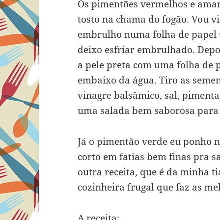
Os pimentões vermelhos e amar
tosto na chama do fogão. Vou vi
embrulho numa folha de papel t
deixo esfriar embrulhado. Depo
a pele preta com uma folha de p
embaixo da água. Tiro as semen
vinagre balsâmico, sal, pimenta 
uma salada bem saborosa para
Já o pimentão verde eu ponho 
corto em fatias bem finas pra s
outra receita, que é da minha 
cozinheira frugal que faz as mel
A receita: