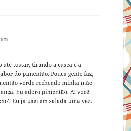
4 am
 até tostar, tirando a casca é a
sabor do pimentão. Pouca gente faz,
imentão verde recheado minha mãe
ança. Eu adoro pimentão. Aí você
xo? Eu já usei em salada uma vez.