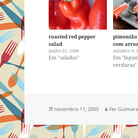
roasted red pepper
pimentão
salad
com arro
junho 25, 2006
outubro 9, 
Em "saladas"
Em "legum
verduras"
Publicado
Autor
novembro 11, 2005
Fer Guimar
em