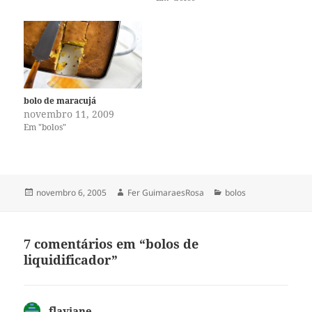
receita do pacote, só fiz
uma…
bolo de maracujá
novembro 11, 2009
Em "bolos"
Publicado
Autor
Categorias
novembro 6, 2005
Fer GuimaraesRosa
bolos
em
7 comentários em “bolos de
liquidificador”
flaviane
disse: