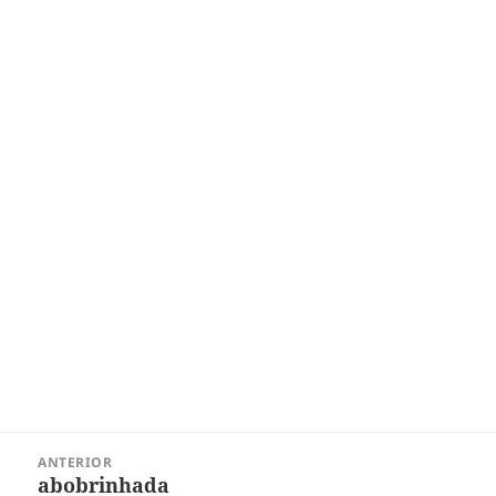
Navegação
ANTERIOR
de
abobrinhada
Post