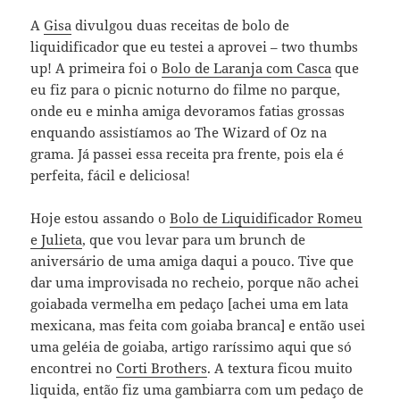
A
Gisa
divulgou duas receitas de bolo de
liquidificador que eu testei a aprovei – two thumbs
up! A primeira foi o
Bolo de Laranja com Casca
que
eu fiz para o picnic noturno do filme no parque,
onde eu e minha amiga devoramos fatias grossas
enquando assistíamos ao The Wizard of Oz na
grama. Já passei essa receita pra frente, pois ela é
perfeita, fácil e deliciosa!
Hoje estou assando o
Bolo de Liquidificador Romeu
e Julieta
, que vou levar para um brunch de
aniversário de uma amiga daqui a pouco. Tive que
dar uma improvisada no recheio, porque não achei
goiabada vermelha em pedaço [achei uma em lata
mexicana, mas feita com goiaba branca] e então usei
uma geléia de goiaba, artigo raríssimo aqui que só
encontrei no
Corti Brothers
. A textura ficou muito
liquida, então fiz uma gambiarra com um pedaço de