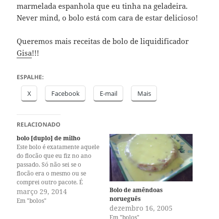
marmelada espanhola que eu tinha na geladeira.
Never mind, o bolo está com cara de estar delicioso!
Queremos mais receitas de bolo de liquidificador
Gisa
!!!
ESPALHE:
X
Facebook
E-mail
Mais
RELACIONADO
bolo [duplo] de milho
Este bolo é exatamente aquele
do flocão que eu fiz no ano
passado. Só não sei se o
flocão era o mesmo ou se
comprei outro pacote. É
Bolo de amêndoas
sempre um grande mistério a
março 29, 2014
norueguês
aparição ou reaparição de
Em "bolos"
dezembro 16, 2005
ingredientes na minha
Em "bolos"
cozinha. Usei a mesma