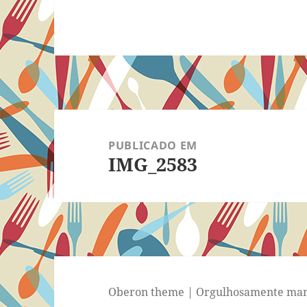
Navegação
de
PUBLICADO EM
IMG_2583
Post
Oberon theme
|
Orgulhosamente man