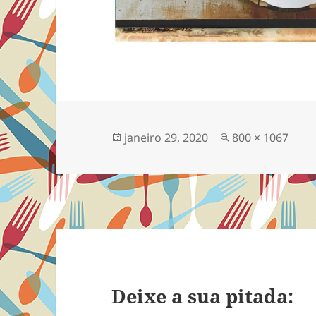
Publicado
Tamanho
janeiro 29, 2020
800 × 1067
em
completo
Deixe a sua pitada: