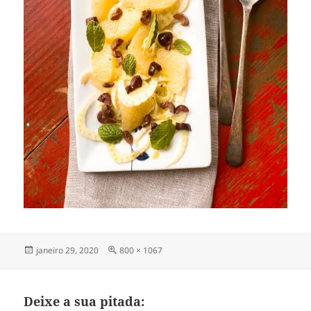
Publicado
Tamanho
janeiro 29, 2020
800 × 1067
em
completo
Deixe a sua pitada: