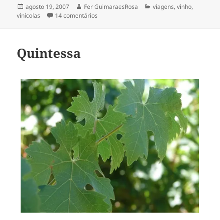
Publicado
Autor
Categorias
agosto 19, 2007
Fer GuimaraesRosa
viagens
,
vinho
,
em
em o vinho era do Carvalho
vinícolas
14 comentários
Quintessa