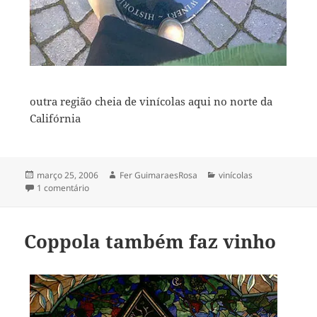
outra região cheia de vinícolas aqui no norte da
Califórnia
Publicado
Autor
Categorias
março 25, 2006
Fer GuimaraesRosa
vinícolas
em
em uma tarde qualquer no Sonoma Valley
1 comentário
Coppola também faz vinho