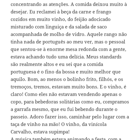
concentrando as atenções. A comida deixou muito à
desejar. Eu reclamei à beça da carne e frango
cozidos em muito vinho, do feijão adocicado
misturado com linguiça e da salada de saco
acompanhada de molho de vidro. Aquele rango não
tinha nada de português ao meu ver, mas o pessoal
que sentou-se à enorme mesa redonda com a gente,
estava achando tudo uma delícia. Meus standards
são realmente altos e eu sei que a comida
portuguesa é o fino da bossa e muito melhor que
aquilo. Bom, ao menos o bolinho frito, filhós, e os
tremoços, tremos, estavam muito bons. E o vinho, é
claro! Como eles não estavam vendendo apenas o
copo, para bebedoras solitárias como eu, compramos
a garrafa mesmo, que eu fui bebendo durante o
passeio. Adoro fazer isso, caminhar pelo lugar com a
taça de vinho na mão! O vinho, da vinícola
Carvalho, estava supimpa!
A música também estava animando a festa, com a