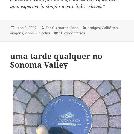
uma experiência simplesmente indescritível.”
Publicado
Autor
Categorias
julho 2, 2007
Fer GuimaraesRosa
amigos
,
Califórnia
,
em
em Quintessa
viagens
,
vinho
,
vinícolas
16 comentários
uma tarde qualquer no
Sonoma Valley