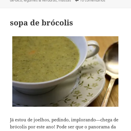
de-bico
,
legumes & verduras
,
massas
10 comentários
sopa de brócolis
Já estou de joelhos, pedindo, implorando—chega de
brócolis por este ano! Pode ser que o panorama da