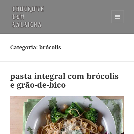
MENU
E
Chucrute com Salsicha
WIDGETS
Categoria:
brócolis
pasta integral com brócolis
e grão-de-bico