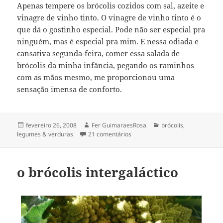
Apenas tempere os brócolis cozidos com sal, azeite e
vinagre de vinho tinto. O vinagre de vinho tinto é o
que dá o gostinho especial. Pode não ser especial pra
ninguém, mas é especial pra mim. E nessa odiada e
cansativa segunda-feira, comer essa salada de
brócolis da minha infância, pegando os raminhos
com as mãos mesmo, me proporcionou uma
sensação imensa de conforto.
Publicado
Autor
Categorias
fevereiro 26, 2008
Fer GuimaraesRosa
brócolis
,
em
em conforte-me com… brocólis
legumes & verduras
21 comentários
o brócolis intergaláctico