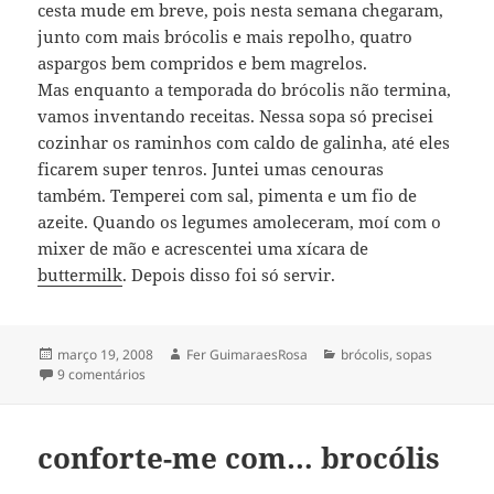
cesta mude em breve, pois nesta semana chegaram,
junto com mais brócolis e mais repolho, quatro
aspargos bem compridos e bem magrelos.
Mas enquanto a temporada do brócolis não termina,
vamos inventando receitas. Nessa sopa só precisei
cozinhar os raminhos com caldo de galinha, até eles
ficarem super tenros. Juntei umas cenouras
também. Temperei com sal, pimenta e um fio de
azeite. Quando os legumes amoleceram, moí com o
mixer de mão e acrescentei uma xícara de
buttermilk
. Depois disso foi só servir.
Publicado
Autor
Categorias
março 19, 2008
Fer GuimaraesRosa
brócolis
,
sopas
em
em sopa de brócolis
9 comentários
conforte-me com… brocólis