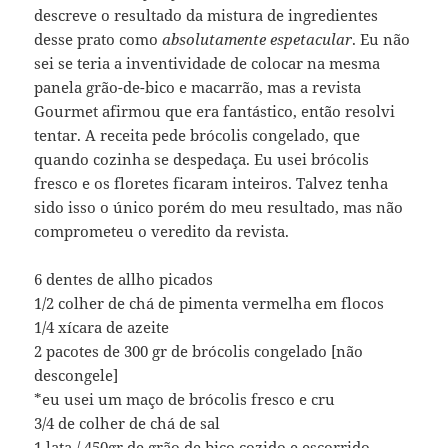
descreve o resultado da mistura de ingredientes
desse prato como
absolutamente espetacular
. Eu não
sei se teria a inventividade de colocar na mesma
panela grão-de-bico e macarrão, mas a revista
Gourmet afirmou que era fantástico, então resolvi
tentar. A receita pede brócolis congelado, que
quando cozinha se despedaça. Eu usei brócolis
fresco e os floretes ficaram inteiros. Talvez tenha
sido isso o único porém do meu resultado, mas não
comprometeu o veredito da revista.
6 dentes de allho picados
1/2 colher de chá de pimenta vermelha em flocos
1/4 xícara de azeite
2 pacotes de 300 gr de brócolis congelado [não
descongele]
*eu usei um maço de brócolis fresco e cru
3/4 de colher de chá de sal
1 lata / 450gr de grão de bico cozido e escorrido