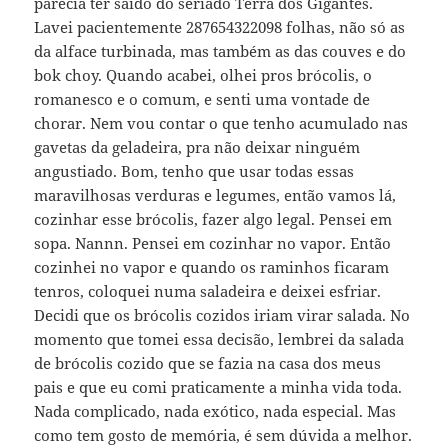
parecia ter saído do seriado Terra dos Gigantes.
Lavei pacientemente 287654322098 folhas, não só as
da alface turbinada, mas também as das couves e do
bok choy. Quando acabei, olhei pros brócolis, o
romanesco e o comum, e senti uma vontade de
chorar. Nem vou contar o que tenho acumulado nas
gavetas da geladeira, pra não deixar ninguém
angustiado. Bom, tenho que usar todas essas
maravilhosas verduras e legumes, então vamos lá,
cozinhar esse brócolis, fazer algo legal. Pensei em
sopa. Nannn. Pensei em cozinhar no vapor. Então
cozinhei no vapor e quando os raminhos ficaram
tenros, coloquei numa saladeira e deixei esfriar.
Decidi que os brócolis cozidos iriam virar salada. No
momento que tomei essa decisão, lembrei da salada
de brócolis cozido que se fazia na casa dos meus
pais e que eu comi praticamente a minha vida toda.
Nada complicado, nada exótico, nada especial. Mas
como tem gosto de memória, é sem dúvida a melhor.