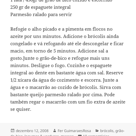
250 gr de espaguete integral
Parmesão ralado para servir
Refogie o alho picado e a pimenta em flocos no
azeite por uns minutos. Adicione o brócolis ainda
congelado e vá refogando até ele descongelar e ficar
macio, em torno de 5 minutos. Adicione sal a
gosto.Junte o grão-de-bico e refogue mais uns
minutos. Desligue o fogo. Cozinhe o espaguete
integral ao dente em bastante água com sal. Reserve
1/2 xícara da água do cozimento e escorra. Junte a
água e o macarrão ao cozido de brócolis. Sirva com
bastante queijo parmesão ralado por cima. Pode
também regar o macarrão com um fio extra de azeite
se quiser.
Publicado
Autor
Categorias
dezembro 12, 2008
Fer GuimaraesRosa
brócolis
,
grão-
em
em pasta integr