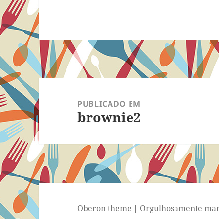
Navegação
de
PUBLICADO EM
brownie2
Post
Oberon theme
|
Orgulhosamente man