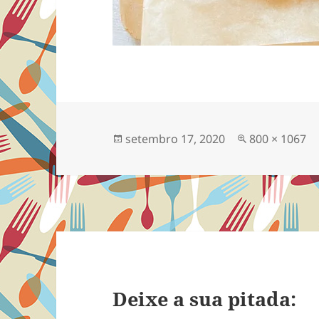
Publicado
Tamanho
setembro 17, 2020
800 × 1067
em
completo
Deixe a sua pitada: