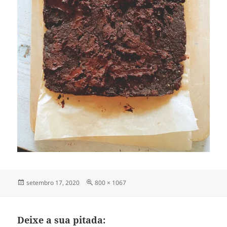
Publicado
Tamanho
setembro 17, 2020
800 × 1067
em
completo
Deixe a sua pitada: