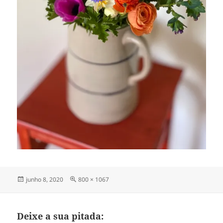
Publicado
Tamanho
junho 8, 2020
800 × 1067
em
completo
Deixe a sua pitada: