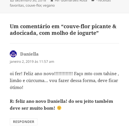
dezembro 30, 2018
Fer Guimaraes Rosa
*receitas
em
favoritas
,
couve-flor
,
vegano
Um comentário em “couve-flor picante &
adocicada, com molho de iogurte”
Daniella
disse:
janeiro 2, 2019 às 11:57 am
oi fer! Feliz ano novo!!!!!!!!!!!!! Faço mto com tahine ,
limão e cúrcuma… vou fazer dessa forma, deve ficar
ótimo!
R: feliz ano novo Daniella! do seu jeito também
deve ser muito bom!
RESPONDER