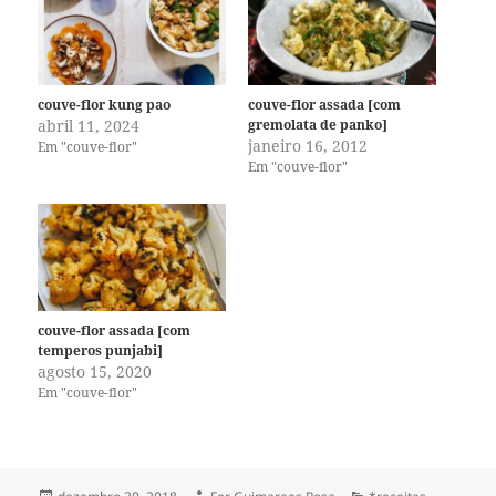
couve-flor kung pao
couve-flor assada [com
abril 11, 2024
gremolata de panko]
janeiro 16, 2012
Em "couve-flor"
Em "couve-flor"
couve-flor assada [com
temperos punjabi]
agosto 15, 2020
Em "couve-flor"
Publicado
Autor
Categorias