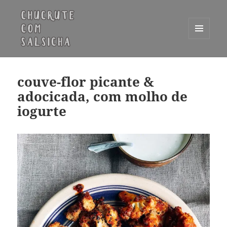
MENU
E
Chucrute com Salsicha
WIDGETS
couve-flor picante &
adocicada, com molho de
iogurte