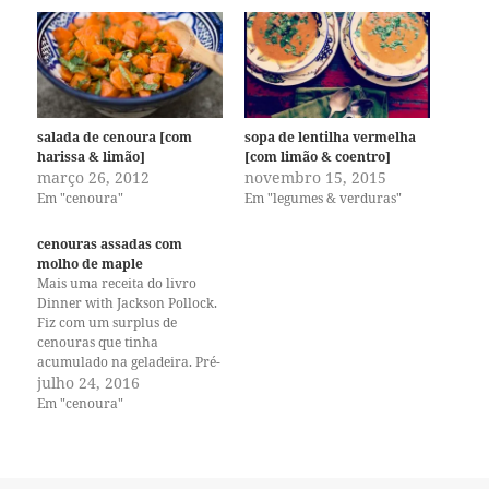
salada de cenoura [com
sopa de lentilha vermelha
harissa & limão]
[com limão & coentro]
março 26, 2012
novembro 15, 2015
Em "cenoura"
Em "legumes & verduras"
cenouras assadas com
molho de maple
Mais uma receita do livro
Dinner with Jackson Pollock.
Fiz com um surplus de
cenouras que tinha
acumulado na geladeira. Pré-
aqueça o forno em 400ºF/
julho 24, 2016
205ºC, lave e descasque ou
Em "cenoura"
raspe meio quilo de cenouras
, tempere com azeite, sal e
pimenta do reino moída na
hora, espalhe sobre uma…