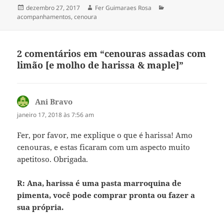
Publicado
Autor
Categorias
dezembro 27, 2017
Fer Guimaraes Rosa
em
acompanhamentos
,
cenoura
2 comentários em “cenouras assadas com
limão [e molho de harissa & maple]”
Ani Bravo
disse:
janeiro 17, 2018 às 7:56 am
Fer, por favor, me explique o que é harissa! Amo
cenouras, e estas ficaram com um aspecto muito
apetitoso. Obrigada.
R: Ana, harissa é uma pasta marroquina de
pimenta, você pode comprar pronta ou fazer a
sua própria.