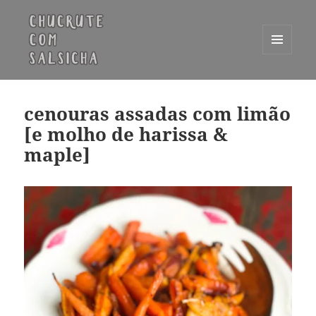
MENU
E
Chucrute com Salsicha
WIDGETS
cenouras assadas com limão
[e molho de harissa &
maple]