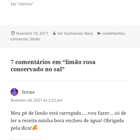
Em "cítricos"
Publicado
Autor
Categorias
fevereiro 19, 2017
Fer Guimaraes Rosa
condimentos
,
em
conservas
,
limão
7 comentários em “limão rosa
conservado no sal”
Irene
disse:
fevereiro 28, 2021 às 2:52 pm
Meu pé de limão está carregado…..vou fazer….só de
ler a receita minha boca encheu de água! Obrigada
pela dica!