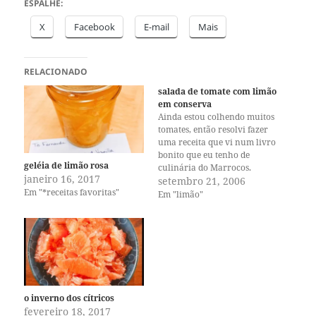
ESPALHE:
X
Facebook
E-mail
Mais
RELACIONADO
salada de tomate com limão
em conserva
Ainda estou colhendo muitos
tomates, então resolvi fazer
uma receita que vi num livro
bonito que eu tenho de
geléia de limão rosa
culinária do Marrocos.
janeiro 16, 2017
Gostei da idéia de misturar o
setembro 21, 2006
Em "*receitas favoritas"
tomate com o limão em
Em "limão"
conserva. É uma salada
simples e fácil de fazer, mas
tem um sabor bem especial.
Foi aprovada!…
o inverno dos cítricos
fevereiro 18, 2017