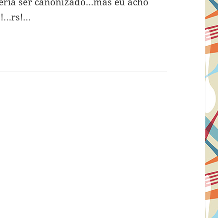
veria ser canonizado…mas eu acho
o!…rs!…