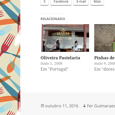
X
Facebook
E-mail
Mais
RELACIONADO
Oliveira Pastelaria
Pinhas d
maio 5, 2008
maio 9, 200
Em "Portugal"
Em "doces 
Publicado
Autor
outubro 11, 2016
Fer Guimarae
em