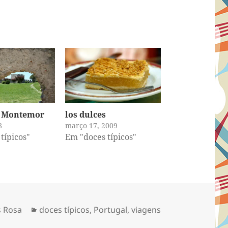
e Montemor
los dulces
8
março 17, 2009
típicos"
Em "doces típicos"
Categorias
s Rosa
doces típicos
,
Portugal
,
viagens