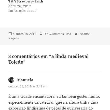
T & Y Strawberry Patch
abril 26, 2012
Em "estações do ano"
Publicado
Autor
Categorias
outubro 18, 2016
Fer Guimaraes Rosa
Espanha
,
em
viagens
3 comentários em “a linda medieval
Toledo”
Manuela
disse:
outubro 23, 2016 às 7:49 am
É uma cidade encantadora, eu também gostei muito,
especialmente da catedral, que na altura tinha uma
exposição lindissima de peças de ourivesaria do