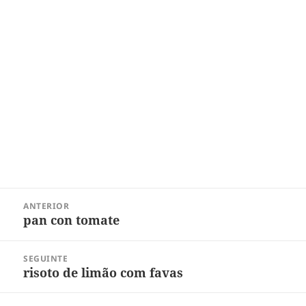
Navegação
ANTERIOR
de
pan con tomate
Post
Post
anterior:
SEGUINTE
risoto de limão com favas
Próximo
post: