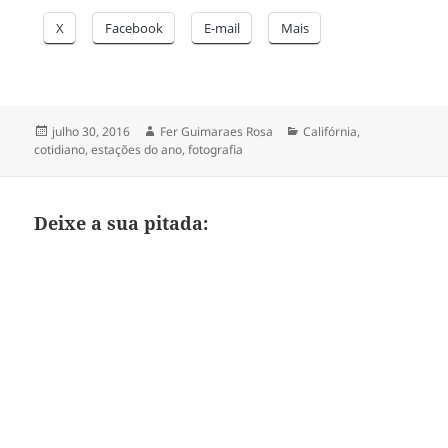
X
Facebook
E-mail
Mais
Publicado
Autor
Categorias
julho 30, 2016
Fer Guimaraes Rosa
Califórnia
,
em
cotidiano
,
estações do ano
,
fotografia
Deixe a sua pitada: