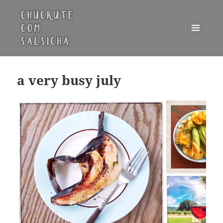
MENU
E
Chucrute com Salsicha
WIDGETS
a very busy july