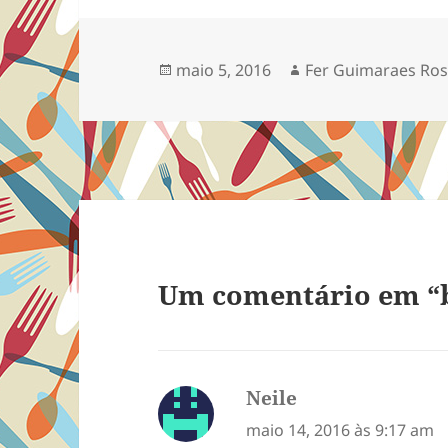
Publicado
Autor
maio 5, 2016
Fer Guimaraes Ro
em
Um comentário em “b
Neile
disse:
maio 14, 2016 às 9:17 am