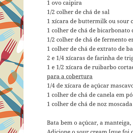
1 ovo caipira
1/2 colher de chá de sal
1 xícara de buttermilk ou sour 
1 colher de chá de bicarbonato 
1/2 colher de chá de fermento 
1 colher de chá de extrato de b
2 e 1/4 xícaras de farinha de tri
1 e 1/2 xícara de ruibarbo cort
para a cobertura
1/4 de xícara de açúcar mascav
1 colher de chá de canela em pó
1 colher de chá de noz moscada
Bata bem o açúcar, a manteiga, 
Adicione o sour cream [que foi o