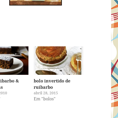
uibarbo &
bolo invertido de
as
ruibarbo
2010
abril 28, 2015
"
Em "bolos"