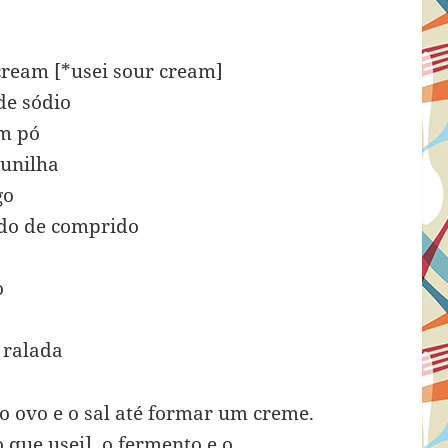
cream [*usei sour cream]
de sódio
em pó
aunilha
go
ado de comprido
o
 ralada
o ovo e o sal até formar um creme.
 que usei], o fermento e o