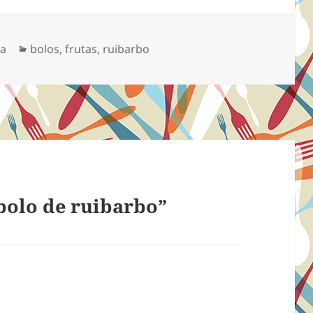
Categorias
sa
bolos
,
frutas
,
ruibarbo
olo de ruibarbo”