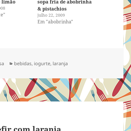
e limão
sopa fria de abobrinha
008
& pistachios
te"
julho 22, 2009
Em "abobrinha"
Categorias
sa
bebidas
,
iogurte
,
laranja
fir com laranja