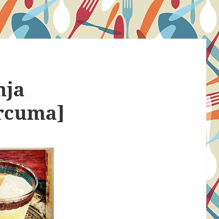
nja
úrcuma]