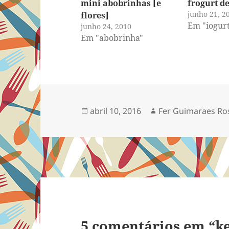
mini abobrinhas [e
frogurt d
junho 21, 2
flores]
Em "iogur
junho 24, 2010
Em "abobrinha"
Publicado
Autor
abril 10, 2016
Fer Guimaraes Ro
em
5 comentários em “ke