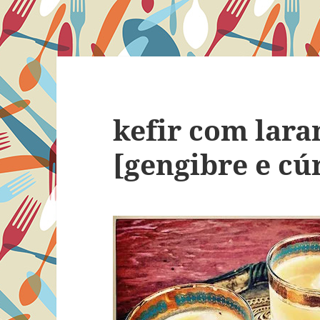
kefir com lara
[gengibre e c