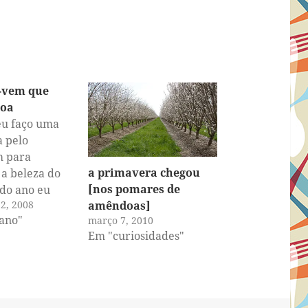
e-vem que
joa
eu faço uma
 pelo
 para
a primavera chegou
 a beleza do
[nos pomares de
do ano eu
2, 2008
amêndoas]
sas fotos do
iano"
março 7, 2010
 meus blogs.
Em "curiosidades"
acompanha
to tempo já
 fico
em dúvida se
nda quer ver