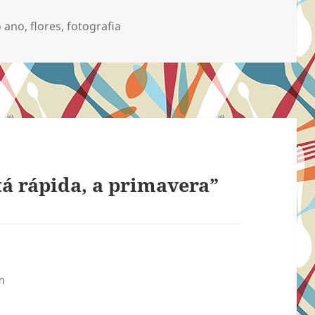
olhas? Folhas
o ano
,
flores
,
fotografia
á rápida, a primavera”
m