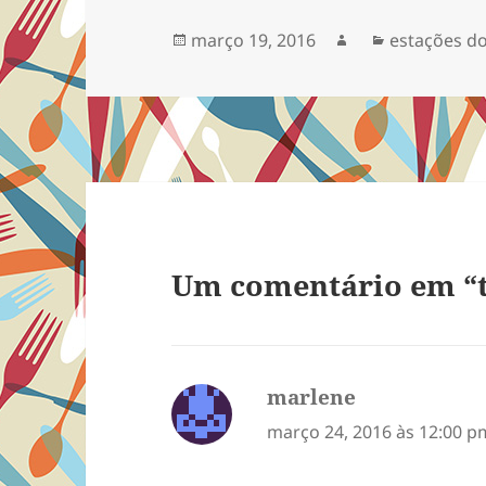
fotos de f
Publicado
Autor
Categorias
março 19, 2016
estações d
de…
em
Um comentário em “t
marlene
disse:
março 24, 2016 às 12:00 p