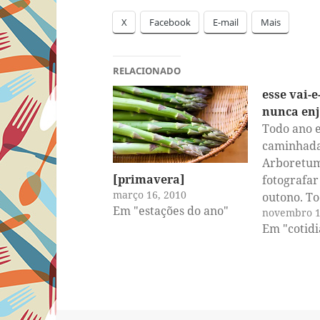
X
Facebook
E-mail
Mais
RELACIONADO
esse vai-
nunca en
Todo ano 
caminhada
Arboretum
[primavera]
fotografar
março 16, 2010
outono. To
Em "estações do ano"
novembro 1
publico es
Em "cotid
outono nos
Quem me 
há um cer
notou, e eu
pensando 
alguém ai