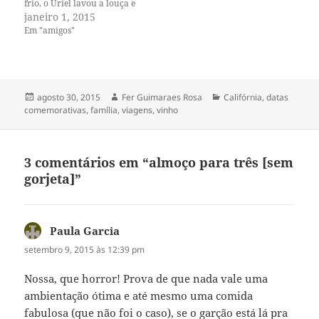
frio, o Uriel lavou a louça e
começamos a fazer o almoço.
janeiro 1, 2015
O Scott chegou ao meio dia
Em "amigos"
com um carro esporte cor de
laranja, eu coloquei o
almoço na…
Publicado
Autor
Categorias
agosto 30, 2015
Fer Guimaraes Rosa
Califórnia
,
datas
em
comemorativas
,
família
,
viagens
,
vinho
3 comentários em “almoço para três [sem
gorjeta]”
Paula Garcia
disse:
setembro 9, 2015 às 12:39 pm
Nossa, que horror! Prova de que nada vale uma
ambientação ótima e até mesmo uma comida
fabulosa (que não foi o caso), se o garção está lá pra