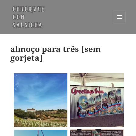
MENU
E
Chucrute com Salsicha
WIDGETS
almoço para três [sem
gorjeta]