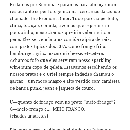
Rodamos por Sonoma e paramos para almoçar num
restaurante super fotogênico nas cercanias da cidade
chamado
The Fremont Diner
. Tudo parecia perfeito,
clima, locação, comida, tivemos que esperar um
pouquinho, mas achamos que iria valer muito a
pena. Eles servem lá uma comida caipira de raiz,
com pratos típicos dos EUA, como frango frito,
hamburger, grits, macaroni cheese, eteceterá.
Achamos fofo que eles serviram nosso sparkling
wine num copo de geléia. Estávamos escolhendo os
nossos pratos e o Uriel sempre indeciso chamou o
garção—um moço magro e alto vestido com camiseta
de banda punk, jeans e jaqueta de couro.
U—quanto de frango vem no prato “meio-frango”?
G—meio-frango é…. MEIO FRANGO.
{risadas amarelas}
Fizemos nossos pedidos, incluindo um “pimento