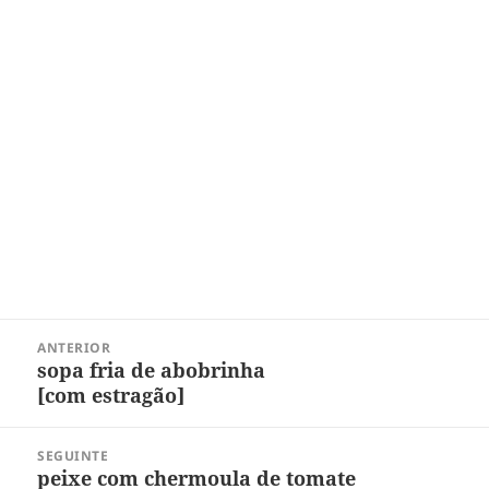
Navegação
ANTERIOR
de
sopa fria de abobrinha
Post
Post
[com estragão]
anterior:
SEGUINTE
peixe com chermoula de tomate
Próximo