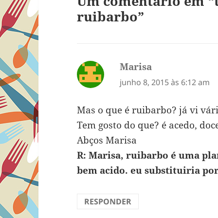
Um comentário em “t
ruibarbo”
Marisa
disse:
junho 8, 2015 às 6:12 am
Mas o que é ruibarbo? já vi vár
Tem gosto do que? é acedo, doce
Abços Marisa
R: Marisa, ruibarbo é uma pla
bem acido. eu substituiria po
RESPONDER