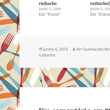
ruibarbo
ruibarbo]
junho 3, 2009
junho 2, 20
Em "frutas"
Em "frutas
Publicado
Autor
junho 6, 2015
Fer Guimaraes Ro
em
ruibarbo