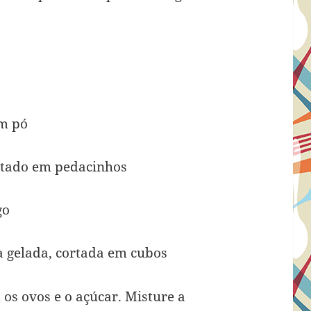
em pó
ortado em pedacinhos
go
a gelada, cortada em cubos
os ovos e o açúcar. Misture a