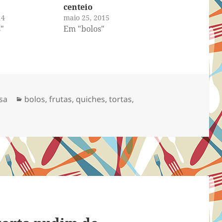
centeio
14
maio 25, 2015
"
Em "bolos"
Categorias
sa
bolos
,
frutas
,
quiches, tortas
,