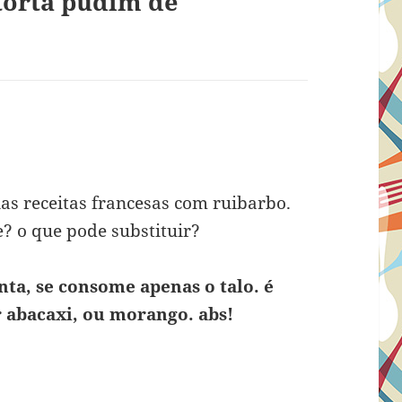
orta pudim de
ias receitas francesas com ruibarbo.
? o que pode substituir?
nta, se consome apenas o talo. é
r abacaxi, ou morango. abs!