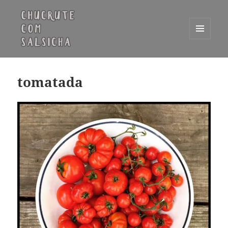
MENU
E
Chucrute com Salsicha
WIDGETS
tomatada