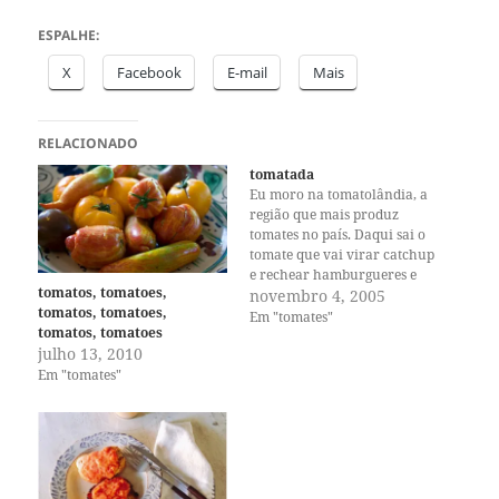
ESPALHE:
X
Facebook
E-mail
Mais
RELACIONADO
tomatada
Eu moro na tomatolândia, a
região que mais produz
tomates no país. Daqui sai o
tomate que vai virar catchup
e rechear hamburgueres e
tomatos, tomatoes,
molhar batatas-fritas pelo
novembro 4, 2005
tomatos, tomatoes,
mundo! Pudera, tomate
Em "tomates"
tomatos, tomatoes
adora um calorzinho seco, e
julho 13, 2010
esse é o nosso verão. Então
Em "tomates"
todo ano eu planto tomate na
minha hortinha e…