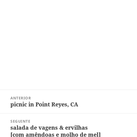
Navegação
ANTERIOR
de
picnic in Point Reyes, CA
Post
Post
anterior:
SEGUINTE
salada de vagens & ervilhas
Próximo
[com amêndoas e molho de mel]
post: