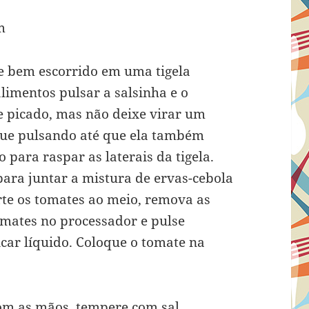
m
 e bem escorrido em uma tigela
imentos pulsar a salsinha e o
e picado, mas não deixe virar um
inue pulsando até que ela também
 para raspar as laterais da tigela.
ara juntar a mistura de ervas-cebola
orte os tomates ao meio, remova as
omates no processador e pulse
car líquido. Coloque o tomate na
om as mãos, tempere com sal,