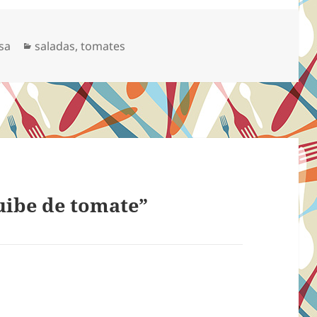
Categorias
sa
saladas
,
tomates
uibe de tomate”