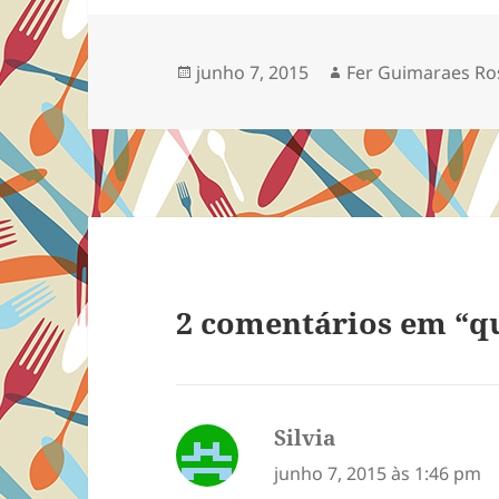
Publicado
Autor
junho 7, 2015
Fer Guimaraes Ro
em
2 comentários em “q
Silvia
disse:
junho 7, 2015 às 1:46 pm