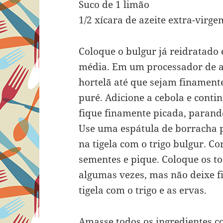
Suco de 1 limão
1/2 xícara de azeite extra-virge
Coloque o bulgur já reidratado
média. Em um processador de al
hortelã até que sejam finament
puré. Adicione a cebola e cont
fique finamente picada, parando
Use uma espátula de borracha p
na tigela com o trigo bulgur. C
sementes e pique. Coloque os t
algumas vezes, mas não deixe fi
tigela com o trigo e as ervas.
Amasse todos os ingredientes c