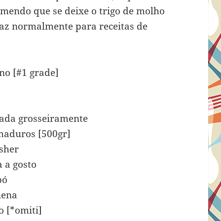
omendo que se deixe o trigo de molho
faz normalmente para receitas de
ino [#1 grade]
cada grosseiramente
maduros [500gr]
osher
 a gosto
pó
iena
o [*omiti]