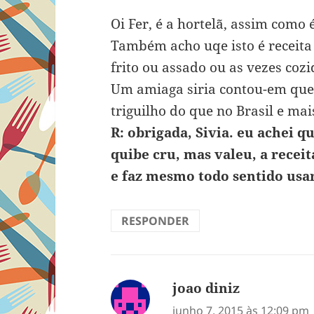
Oi Fer, é a hortelã, assim como 
Também acho uqe isto é receita 
frito ou assado ou as vezes cozid
Um amiaga siria contou-em qu
triguilho do que no Brasil e ma
R: obrigada, Sivia. eu achei q
quibe cru, mas valeu, a recei
e faz mesmo todo sentido usa
RESPONDER
joao diniz
disse:
junho 7, 2015 às 12:09 pm