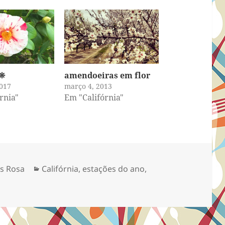
 ❊
amendoeiras em flor
017
março 4, 2013
rnia"
Em "Califórnia"
Categorias
s Rosa
Califórnia
,
estações do ano
,