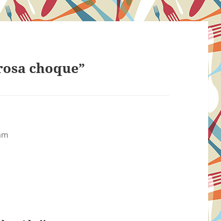
rosa choque”
 am