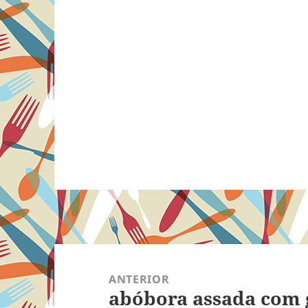
Navegação
de
ANTERIOR
abóbora assada com 
Post
Post