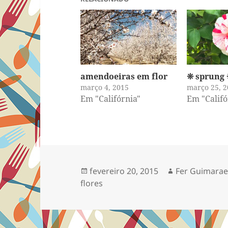
amendoeiras em flor
❊ sprung
março 4, 2015
março 25, 2
Em "Califórnia"
Em "Califó
Publicado
Autor
fevereiro 20, 2015
Fer Guimarae
em
flores