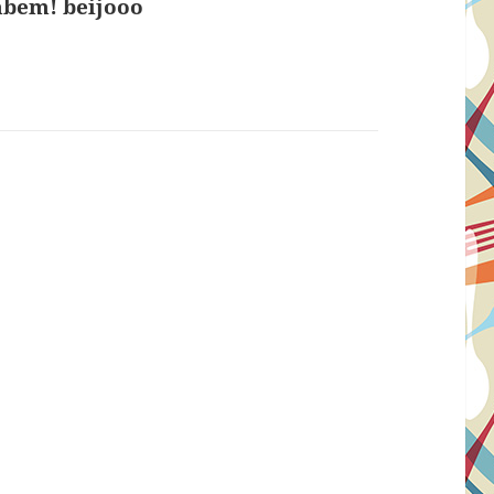
ambem! beijooo