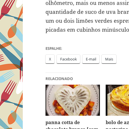
olhômetro, mais ou menos ass
quantidade de suco de uva branc
um ou dois limões verdes espre
picadas em cubinhos minúsculos
ESPALHE:
X
Facebook
E-mail
Mais
RELACIONADO
panna cotta de
bolo de az