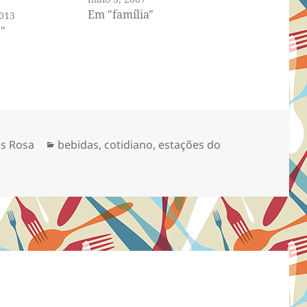
Em "família"
2013
"
Categorias
s Rosa
bebidas
,
cotidiano
,
estações do