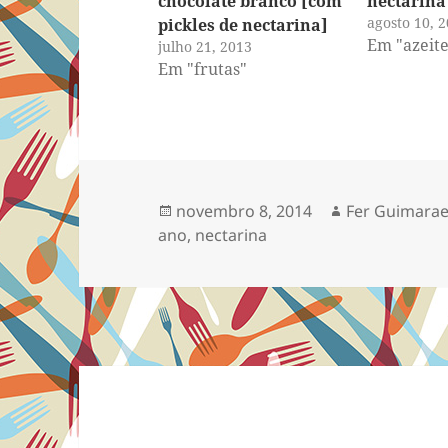
chocolate branco [com
nectarina
agosto 10, 
pickles de nectarina]
Em "azeite
julho 21, 2013
Em "frutas"
Publicado
Autor
novembro 8, 2014
Fer Guimarae
em
ano
,
nectarina