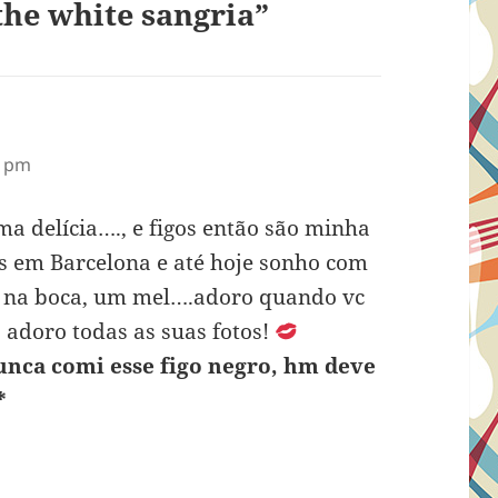
he white sangria”
1 pm
ma delícia…., e figos então são minha
s em Barcelona e até hoje sonho com
o na boca, um mel….adoro quando vc
, adoro todas as suas fotos!
nunca comi esse figo negro, hm deve
*