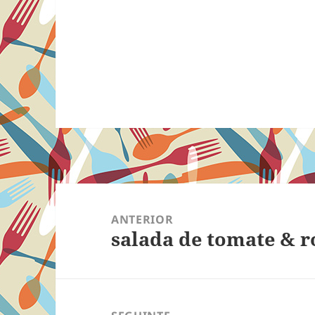
Navegação
de
ANTERIOR
salada de tomate & 
Post
Post
anterior: