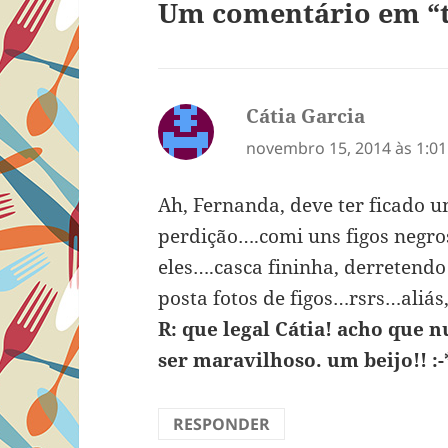
Um comentário em “t
Cátia Garcia
disse:
novembro 15, 2014 às 1:0
Ah, Fernanda, deve ter ficado u
perdição….comi uns figos negro
eles….casca fininha, derretend
posta fotos de figos…rsrs…aliás
R: que legal Cátia! acho que 
ser maravilhoso. um beijo!! :-
RESPONDER