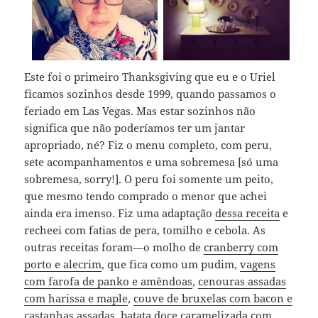
Este foi o primeiro Thanksgiving que eu e o Uriel
ficamos sozinhos desde 1999, quando passamos o
feriado em Las Vegas. Mas estar sozinhos não
significa que não poderíamos ter um jantar
apropriado, né? Fiz o menu completo, com peru,
sete acompanhamentos e uma sobremesa [só uma
sobremesa, sorry!]. O peru foi somente um peito,
que mesmo tendo comprado o menor que achei
ainda era imenso. Fiz uma adaptação
dessa receita
e
recheei com fatias de pera, tomilho e cebola. As
outras receitas foram—o molho de
cranberry com
porto e alecrim
, que fica como um pudim,
vagens
com farofa de panko e amêndoas
,
cenouras assadas
com harissa e maple
,
couve de bruxelas com bacon e
castanhas assadas
,
batata doce caramelizada com