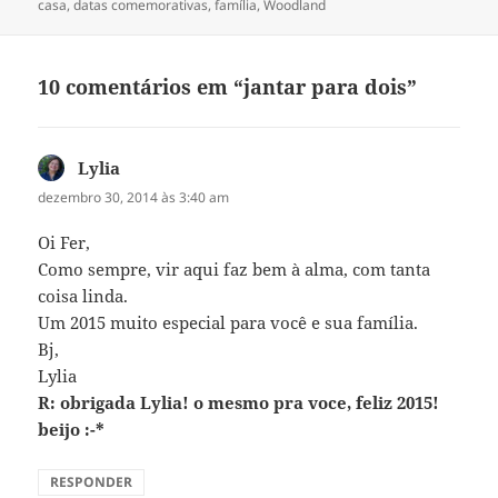
em
casa
,
datas comemorativas
,
família
,
Woodland
10 comentários em “jantar para dois”
Lylia
disse:
dezembro 30, 2014 às 3:40 am
Oi Fer,
Como sempre, vir aqui faz bem à alma, com tanta
coisa linda.
Um 2015 muito especial para você e sua família.
Bj,
Lylia
R: obrigada Lylia! o mesmo pra voce, feliz 2015!
beijo :-*
RESPONDER