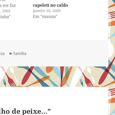
capeleti no caldo
s me faz
janeiro 16, 2009
, 2005
agora? O que
Em "massas"
inha"
er com elas?
ôr na sopa?
rodela e
cluir no molho
ão?
 não é o meu
Categorias
osa
família
orido.... Mas
sá-la…
lho de peixe…”