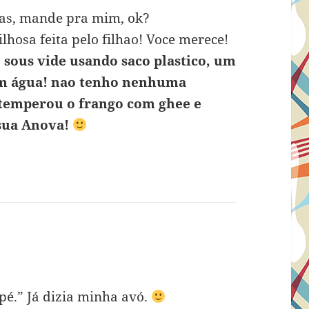
itas, mande pra mim, ok?
lhosa feita pelo filhao! Voce merece!
o sous vide usando saco plastico, um
m água! nao tenho nenhuma
e temperou o frango com ghee e
 sua Anova!
 pé.” Já dizia minha avó.