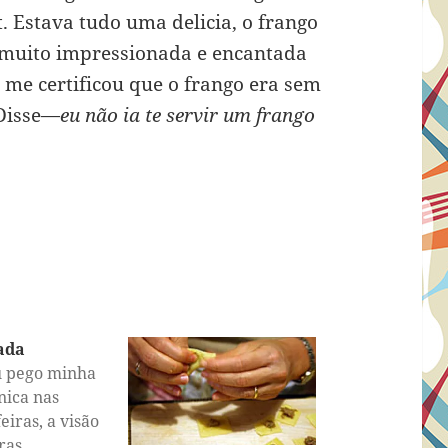
t. Estava tudo uma delicia, o frango
 muito impressionada e encantada
a me certificou que o frango era sem
 Disse—
eu não ia te servir um frango
ada
 pego minha
nica nas
eiras, a visão
ras