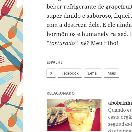
beber refrigerante de grapefrui
super úmído e saboroso, fiquei
com a destreza dele. E ele aind
hormônios e humanely raised.
“torturado”, né?
Meu filho!
ESPALHE:
X
Facebook
E-mail
Mais
RELACIONADO
abobrinh
Quando eu
cesta orgâ
segundas-f
das inúme