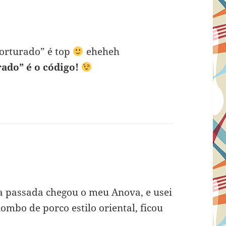
torturado” é top
eheheh
rado” é o código!
 passada chegou o meu Anova, e usei
mbo de porco estilo oriental, ficou