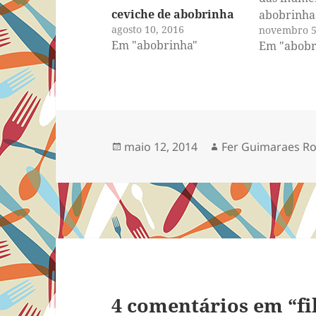
ceviche de abobrinha
abobrinha
agosto 10, 2016
novembro 5
tremer. E 
Em "abobrinha"
Em "abobr
eu vou faz
Refogar? P
Cortar em 
fritar? In
de macarr
Abobrinha
Publicado
Autor
maio 12, 2014
Fer Guimaraes R
legume fav
em
eu tento u
4 comentários em “fi