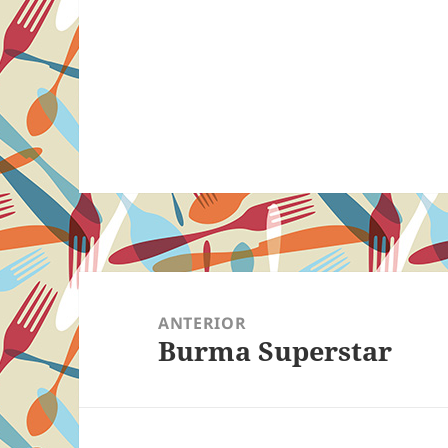
Navegação
de
ANTERIOR
Burma Superstar
Post
Post
anterior: