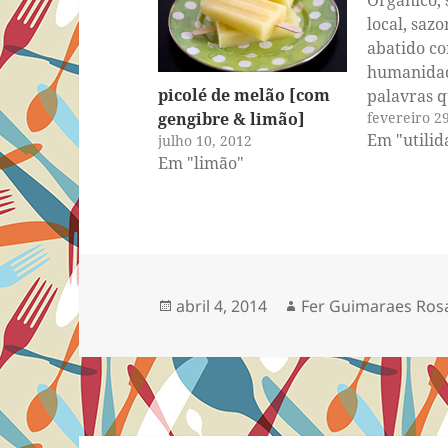
Orgânico, 
local, sazo
abatido c
humanidad
picolé de melão [com
palavras q
fevereiro 2
gengibre & limão]
muito aqui
Em "utilid
julho 10, 2012
mas que p
Em "limão"
de ser ape
tornarem-
Tudo vai 
como você 
posicionar
Quer assi
Publicado
Autor
abril 4, 2014
Fer Guimaraes Ros
orgânica,
em
carne, ovo