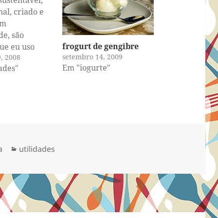
sustentável,
nal, criado e
om
e, são
frogurt de gengibre
ue eu uso
setembro 14, 2009
9, 2008
 no Chucrute,
Em "iogurte"
ades"
odem deixar
nas palavras e
se uma ação.
depender de
vai se
 diante delas.
nar uma cesta
Categorias
a
utilidades
 quer comprar
s,…